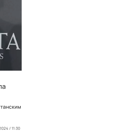
ла
ританским
2024 / 11:30