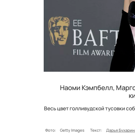
Наоми Кэмпбелл, Марго
к
Весь цвет голливудской тусовки со
Фото:
Getty Images
Текст:
Дарья Бухарин