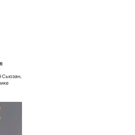
е
й Сьюзан,
пике