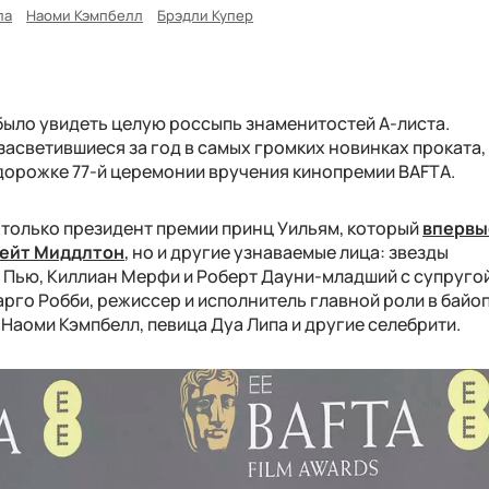
па
Наоми Кэмпбелл
Брэдли Купер
ыло увидеть целую россыпь знаменитостей А-листа.
засветившиеся за год в самых громких новинках проката,
дорожке 77-й церемонии вручения кинопремии BAFTA.
только президент премии принц Уильям, который
впервы
Кейт Миддлтон
, но и другие узнаваемые лица: звезды
 Пью, Киллиан Мерфи и Роберт Дауни-младший с супруго
рго Робби, режиссер и исполнитель главной роли в байо
Наоми Кэмпбелл, певица Дуа Липа и другие селебрити.