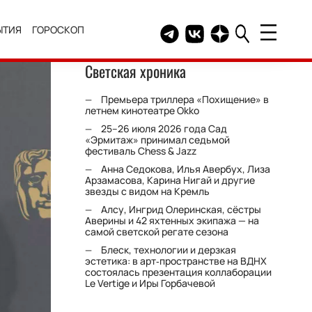
ЫТИЯ
ГОРОСКОП
Telegram канал HELLO
Группа HELLO Вконтакт
Канал HELLO в Дзе
Светская хроника
Премьера триллера «Похищение» в
летнем кинотеатре Okko
25–26 июля 2026 года Сад
«Эрмитаж» принимал седьмой
фестиваль Chess & Jazz
Анна Седокова, Илья Авербух, Лиза
Арзамасова, Карина Нигай и другие
звезды с видом на Кремль
Алсу, Ингрид Олеринская, сёстры
Аверины и 42 яхтенных экипажа — на
самой светской регате сезона
Блеск, технологии и дерзкая
эстетика: в арт‑пространстве на ВДНХ
состоялась презентация коллаборации
Le Vertige и Иры Горбачевой