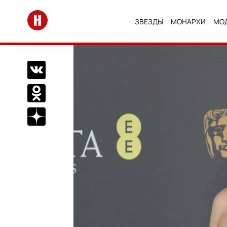
Перейти на главную
ЗВЕЗДЫ
МОНАРХИ
МО
Поделиться Вконтакте
Поделиться в Одноклассниках
Подписаться на нас в Дзен