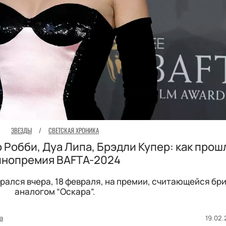
ЗВЕЗДЫ
/
СВЕТСКАЯ ХРОНИКА
 Робби, Дуа Липа, Брэдли Купер: как прош
инопремия BAFTA-2024
брался вчера, 18 февраля, на премии, считающейся б
аналогом “Оскара”.
а
19.02.