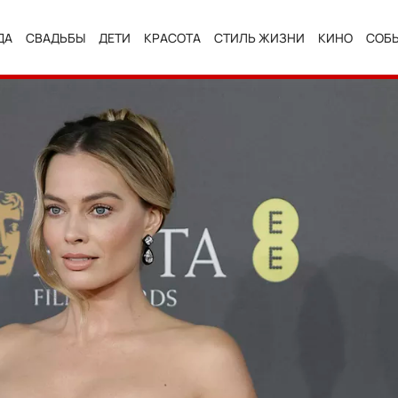
ДА
СВАДЬБЫ
ДЕТИ
КРАСОТА
СТИЛЬ ЖИЗНИ
КИНО
СОБ