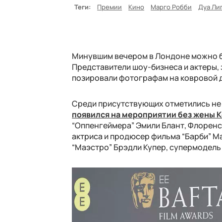
Теги:
Премии
Кино
Марго Робби
Дуа Ли
Минувшим вечером в Лондоне можно б
Представители шоу-бизнеса и актеры, 
позировали фотографам на ковровой 
Среди присутствующих отметились не 
появился на мероприятии без жены 
“Оппенгеймера” Эмили Блант, Флоренс
актриса и продюсер фильма “Барби” Ма
“Маэстро” Брэдли Купер, супермодель 