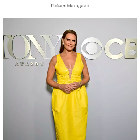
Рэйчел Макадамс