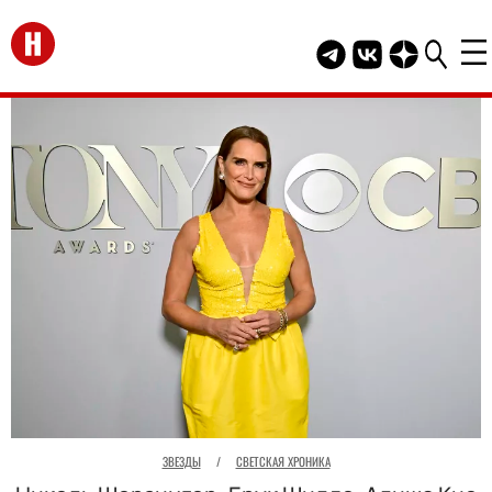
Перейти на главную
Telegram канал HEL
Группа HELLO В
Канал HELLO
ЗВЕЗДЫ
/
СВЕТСКАЯ ХРОНИКА