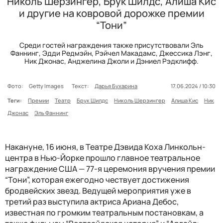
Николь Шерзингер, Брук Шилдс, Алиша Кис
и другие на ковровой дорожке премии
“Тони”
Среди гостей награждения также присутствовали Эль
Фаннинг, Эдди Редмэйн, Рэйчел Макадамс, Джессика Лэнг,
Ник Джонас, Анджелина Джоли и Дэниел Рэдклифф.
Фото:
Getty Images
Текст:
Дарья Бухарина
17.06.2024 / 10:30
Теги:
Премии
Театр
Брук Шилдс
Николь Шерзингер
Алиша Кис
Ник
Джонас
Эль Фаннинг
Накануне, 16 июня, в Театре Дэвида Коха Линкольн-
центра в Нью-Йорке прошло главное театральное
награждение США — 77-я церемония вручения премии
“Тони”, которая ежегодно чествует достижения
бродвейских звезд. Ведущей мероприятия уже в
третий раз выступила актриса Ариана Дебос,
известная по громким театральным постановкам, а