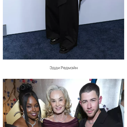
Эдди Редмэйн