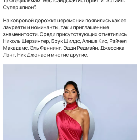
также фильмам “Вестсайдская история” и “Аргайл:
Супершпион”.
На ковровой дорожке церемонии появились как ее
лауреаты и номинанты, так и приглашенные
знаменитости. Среди присутствующих отметились
Николь Шерзингер, Брук Шилдс, Алиша Кис, Рэйчел
Макадамс, Эль Фаннинг, Эдди Редмэйн, Джессика
Лэнг, Ник Джонас и многие другие.