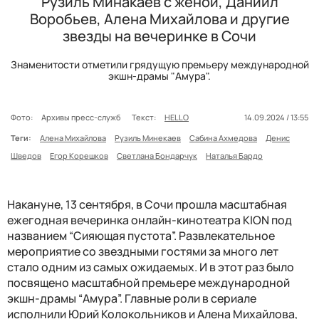
Рузиль Минакаев с женой, Даниил
Воробьев, Алена Михайлова и другие
звезды на вечеринке в Сочи
Знаменитости отметили грядущую премьеру международной
экшн-драмы "Амура".
Фото:
Архивы пресс-служб
Текст:
HELLO
14.09.2024 / 13:55
Теги:
Алена Михайлова
Рузиль Минекаев
Сабина Ахмедова
Денис
Шведов
Егор Корешков
Светлана Бондарчук
Наталья Бардо
Накануне, 13 сентября, в Сочи прошла масштабная
ежегодная вечеринка онлайн-кинотеатра KION под
названием “Сияющая пустота”. Развлекательное
мероприятие со звездными гостями за много лет
стало одним из самых ожидаемых. И в этот раз было
посвящено масштабной премьере международной
экшн-драмы “Амура”. Главные роли в сериале
исполнили Юрий Колокольников и Алена Михайлова,