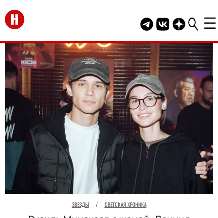
Перейти на главную
Telegram канал HEL
Группа HELLO В
Канал HELLO
ЗВЕЗДЫ
/
СВЕТСКАЯ ХРОНИКА