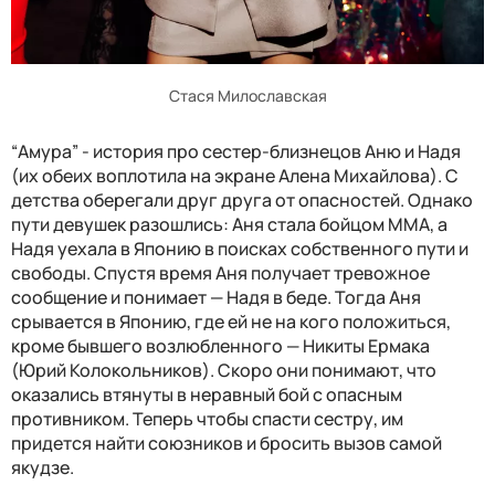
Стася Милославская
“Амура” - история про сестер-близнецов Аню и Надя
(их обеих воплотила на экране Алена Михайлова). С
детства оберегали друг друга от опасностей. Однако
пути девушек разошлись: Аня стала бойцом ММА, а
Надя уехала в Японию в поисках собственного пути и
свободы. Спустя время Аня получает тревожное
сообщение и понимает — Надя в беде. Тогда Аня
срывается в Японию, где ей не на кого положиться,
кроме бывшего возлюбленного — Никиты Ермака
(Юрий Колокольников). Скоро они понимают, что
оказались втянуты в неравный бой с опасным
противником. Теперь чтобы спасти сестру, им
придется найти союзников и бросить вызов самой
якудзе.