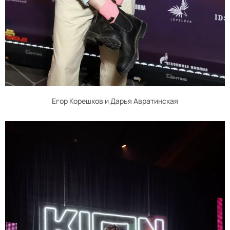
Егор Корешков и Дарья Авратинская