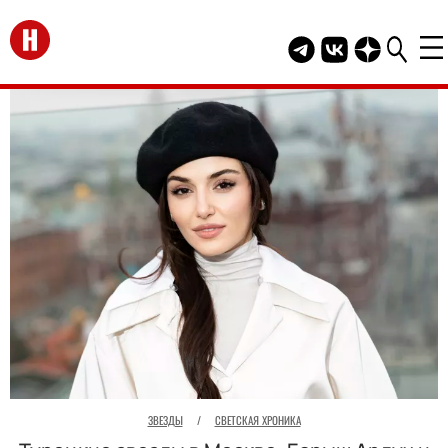
Перейти на главную
Telegram канал HEL
Группа HELLO В
Канал HELLO
ЗВЕЗДЫ
/
СВЕТСКАЯ ХРОНИКА