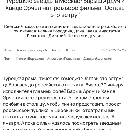
Турецкие звезды в Москве: Барыш Ардуч и
Ханде Эрчел на премьере фильма "Оставь
это ветру"
Светский показ также посетили и представители российского
шоу-бизнеса: Ксения Бородина, Дина Саева, Анастасия
Решетова, Дмитрий Шепелев и другие.
Фото:
Архив пресс-служб
Текст:
HELLO!
31.01.2025 / 14:25
Теги:
Ксения Бородина
Анастасия Решетова
Дмитрий Шепелев
Турецкая романтическая комедия “Оставь это ветру”
добралась до российского проката. Вчера, 30 января,
исполнители главных ролей Барыш Ардуч и Ханде
Эрчел вместе с режиссером Энгином Эрденом
прибыли в столицу, чтобы лично представить проект
российской публике. В широкий кинотеатральный
прокат картина поступит на следующей неделе, 6
января. А пока фильм удалось посмотреть звездным
гостям показа: Ксении Бородиной, Дине Саевой,