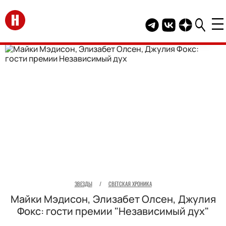
Перейти на главную
Telegram канал HEL
Группа HELLO В
Канал HELLO
ЗВЕЗДЫ
/
СВЕТСКАЯ ХРОНИКА
Майки Мэдисон, Элизабет Олсен, Джулия
Фокс: гости премии "Независимый дух"