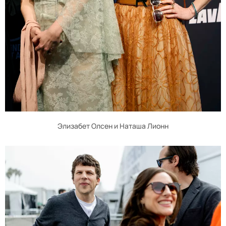
Элизабет Олсен и Наташа Лионн