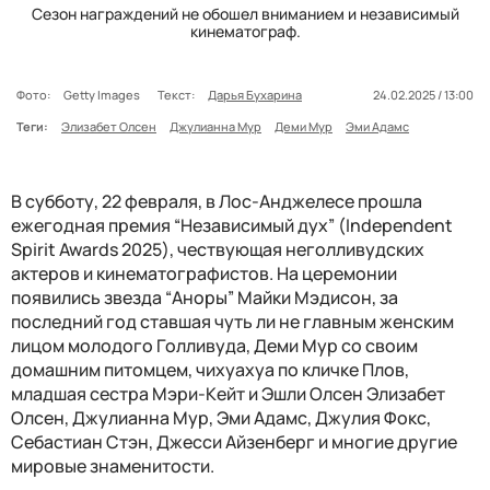
Сезон награждений не обошел вниманием и независимый
кинематограф.
Фото:
Getty Images
Текст:
Дарья Бухарина
24.02.2025 / 13:00
Теги:
Элизабет Олсен
Джулианна Мур
Деми Мур
Эми Адамс
В субботу, 22 февраля, в Лос-Анджелесе прошла
ежегодная премия “Независимый дух” (Independent
Spirit Awards 2025), чествующая неголливудских
актеров и кинематографистов. На церемонии
появились звезда “Аноры” Майки Мэдисон, за
последний год ставшая чуть ли не главным женским
лицом молодого Голливуда, Деми Мур со своим
домашним питомцем, чихуахуа по кличке Плов,
младшая сестра Мэри-Кейт и Эшли Олсен Элизабет
Олсен, Джулианна Мур, Эми Адамс, Джулия Фокс,
Себастиан Стэн, Джесси Айзенберг и многие другие
мировые знаменитости.