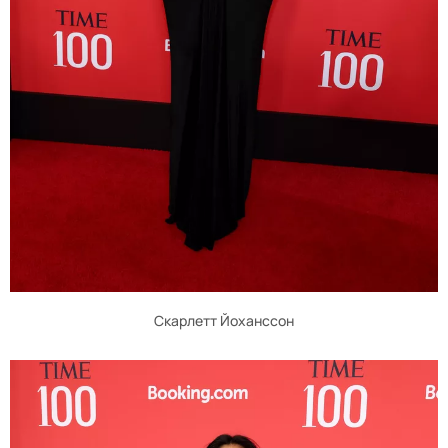
Скарлетт Йоханссон