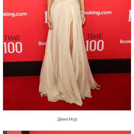
Деми Мур