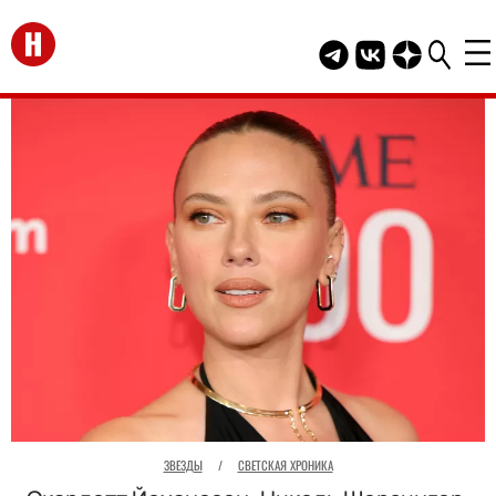
Перейти на главную
Telegram канал HEL
Группа HELLO В
Канал HELLO
ЗВЕЗДЫ
/
СВЕТСКАЯ ХРОНИКА