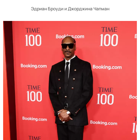
Эдриан Броуди и Джорджина Чапман