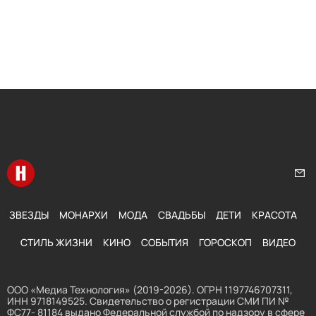
Перейти на главную
Нап
ЗВЕЗДЫ
МОНАРХИ
МОДА
СВАДЬБЫ
ДЕТИ
КРАСОТА
СТИЛЬ ЖИЗНИ
КИНО
СОБЫТИЯ
ГОРОСКОП
ВИДЕО
ООО «Медиа Технология» (2019-2026). ОГРН 1197746707311,
ИНН 9718149525. Свидетельство о регистрации СМИ ПИ №
ФС77- 81184 выдано Федеральной службой по надзору в сфере