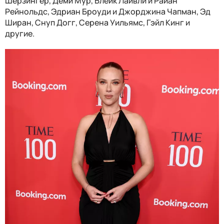
Шерзингер, Деми Мур, Блейк Лайвли и Райан
Рейнольдс, Эдриан Броуди и Джорджина Чапман, Эд
Ширан, Снуп Догг, Серена Уильямс, Гэйл Кинг и
другие.