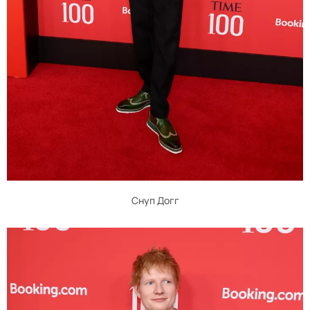
Снуп Догг