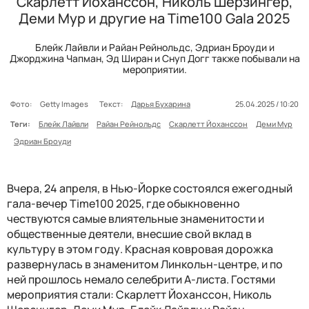
Скарлетт Йоханссон, Николь Шерзингер,
Деми Мур и другие на Time100 Gala 2025
Блейк Лайвли и Райан Рейнольдс, Эдриан Броуди и
Джорджина Чапман, Эд Ширан и Снуп Догг также побывали на
мероприятии.
Фото:
Getty Images
Текст:
Дарья Бухарина
25.04.2025 / 10:20
Теги:
Блейк Лайвли
Райан Рейнольдс
Скарлетт Йоханссон
Деми Мур
Эдриан Броуди
Вчера, 24 апреля, в Нью-Йорке состоялся ежегодный
гала-вечер Time100 2025, где обыкновенно
чествуются самые влиятельные знаменитости и
общественные деятели, внесшие свой вклад в
культуру в этом году. Красная ковровая дорожка
развернулась в знаменитом Линкольн-центре, и по
ней прошлось немало селебрити А-листа. Гостями
мероприятия стали: Скарлетт Йоханссон, Николь