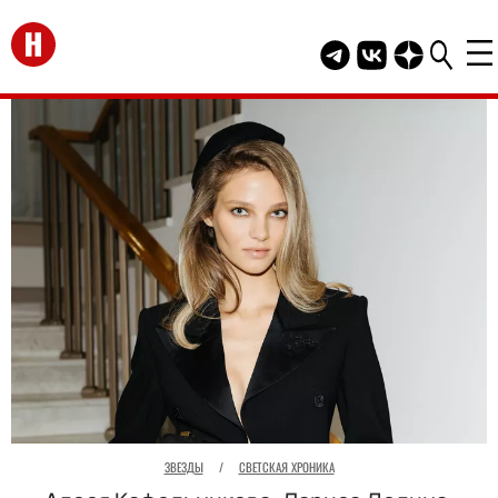
Перейти на главную
Telegram канал HEL
Группа HELLO В
Канал HELLO
ЗВЕЗДЫ
/
СВЕТСКАЯ ХРОНИКА