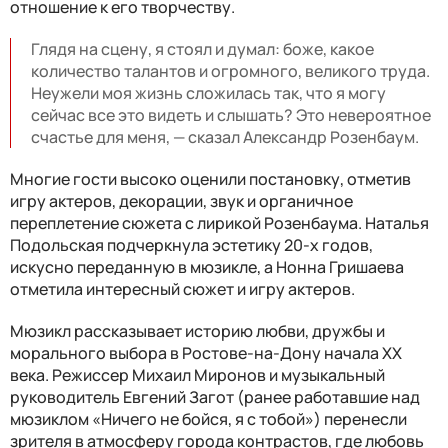
отношение к его творчеству.
Глядя на сцену, я стоял и думал: боже, какое
количество талантов и огромного, великого труда.
Неужели моя жизнь сложилась так, что я могу
сейчас все это видеть и слышать? Это невероятное
счастье для меня, — сказал Александр Розенбаум.
Многие гости высоко оценили постановку, отметив
игру актеров, декорации, звук и органичное
переплетение сюжета с лирикой Розенбаума. Наталья
Подольская подчеркнула эстетику 20-х годов,
искусно переданную в мюзикле, а Нонна Гришаева
отметила интересный сюжет и игру актеров.
Мюзикл рассказывает историю любви, дружбы и
морального выбора в Ростове-на-Дону начала XX
века. Режиссер Михаил Миронов и музыкальный
руководитель Евгений Загот (ранее работавшие над
мюзиклом «Ничего не бойся, я с тобой») перенесли
зрителя в атмосферу города контрастов, где любовь