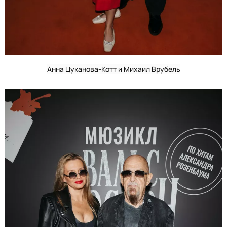
Анна Цуканова-Котт и Михаил Врубель