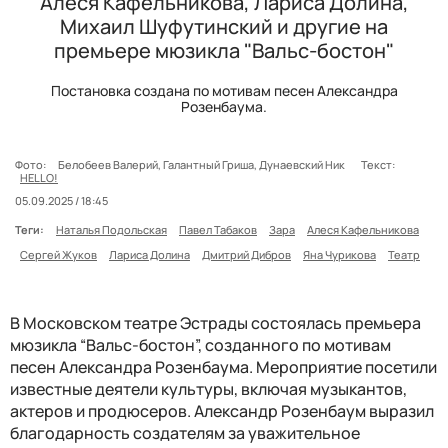
Алеся Кафельникова, Лариса Долина,
Михаил Шуфутинский и другие на
премьере мюзикла "Вальс-бостон"
Постановка создана по мотивам песен Александра
Розенбаума.
Фото:
Белобеев Валерий, Галантный Гриша, Дунаевский Ник
Текст:
HELLO!
05.09.2025 / 18:45
Теги:
Наталья Подольская
Павел Табаков
Зара
Алеся Кафельникова
Сергей Жуков
Лариса Долина
Дмитрий Дибров
Яна Чурикова
Театр
В Московском театре Эстрады состоялась премьера
мюзикла “Вальс-бостон”, созданного по мотивам
песен Александра Розенбаума. Мероприятие посетили
известные деятели культуры, включая музыкантов,
актеров и продюсеров. Александр Розенбаум выразил
благодарность создателям за уважительное