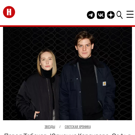
Перейти на главную
Telegram канал HEL
Группа HELLO В
Канал HELLO
ЗВЕЗДЫ
/
СВЕТСКАЯ ХРОНИКА