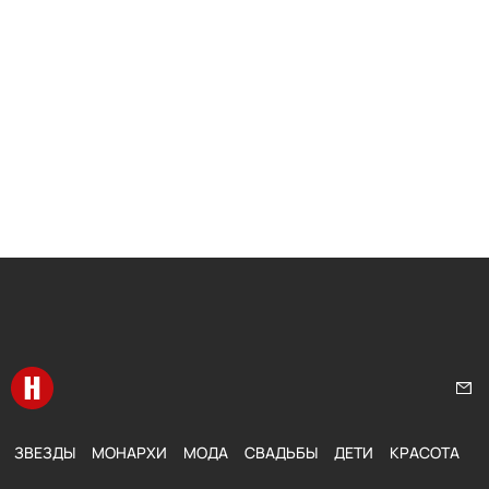
Перейти на главную
Нап
ЗВЕЗДЫ
МОНАРХИ
МОДА
СВАДЬБЫ
ДЕТИ
КРАСОТА