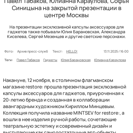
Павел Табаков, Юлианна Караулова, Софья
Синицына на закрытой презентации в
центре Москвы
На презентации эксклюзивной капсулы аксессуаров для
гаджетов также побывали Юлия Барановская, Александра
Киселева, Сергей Мезенцев и другие светские персонажи.
Фото:
Архив пресс-служб
Текст:
HELLO!
13.11.2025 / 16:00
Теги:
Павел Табаков
Гаджеты
Юлия Барановская
Юлианна Караулова
Накануне, 12 ноября, в столичном флагманском
магазине restore: прошла презентация эксклюзивной
капсулы аксессуаров для гаджетов, приуроченная к
20-летию бренда и созданная в коллаборации
авангардным художником Кириллом Минцевым.
Коллекция получила название MINTSEV for restore:, а
вошли в нее изделия ручной работы, сочетающие
театральную эстетику и современный дизайн и
выступающие как самодостаточные арт-объекты.