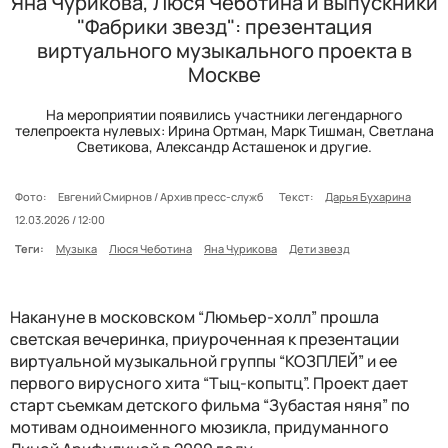
Яна Чурикова, Люся Чеботина и выпускники
"Фабрики звезд": презентация
виртуального музыкального проекта в
Москве
На мероприятии появились участники легендарного
телепроекта нулевых: Ирина Ортман, Марк Тишман, Светлана
Светикова, Александр Асташенок и другие.
Фото:
Евгений Смирнов / Архив пресс-служб
Текст:
Дарья Бухарина
12.03.2026 / 12:00
Теги:
Музыка
Люся Чеботина
Яна Чурикова
Дети звезд
Накануне в московском “Люмьер-холл” прошла
светская вечеринка, приуроченная к презентации
виртуальной музыкальной группы “КОЗПЛЕЙ” и ее
первого вирусного хита “Тыц-копытц”. Проект дает
старт съемкам детского фильма “Зубастая няня” по
мотивам одноименного мюзикла, придуманного