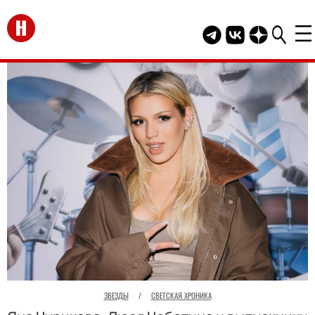
Перейти на главную
Telegram канал HEL
Группа HELLO В
Канал HELLO
ЗВЕЗДЫ
/
СВЕТСКАЯ ХРОНИКА