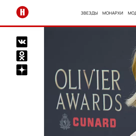
Перейти на главную
ЗВЕЗДЫ
МОНАРХИ
МО
Поделиться Вконтакте
Поделиться в Одноклассниках
Подписаться на нас в Дзен