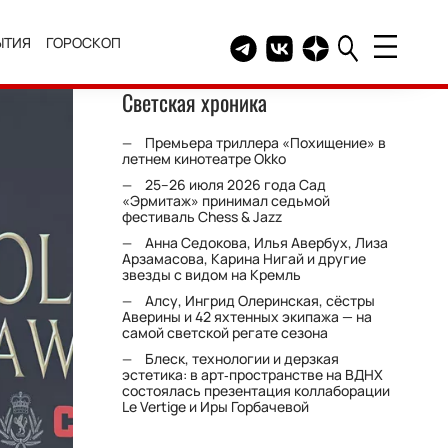
ЫТИЯ
ГОРОСКОП
Telegram канал HELLO
Группа HELLO Вконтакт
Канал HELLO в Дзе
Светская хроника
Премьера триллера «Похищение» в
летнем кинотеатре Okko
25–26 июля 2026 года Сад
«Эрмитаж» принимал седьмой
фестиваль Chess & Jazz
Анна Седокова, Илья Авербух, Лиза
Арзамасова, Карина Нигай и другие
звезды с видом на Кремль
Алсу, Ингрид Олеринская, сёстры
Аверины и 42 яхтенных экипажа — на
самой светской регате сезона
Блеск, технологии и дерзкая
эстетика: в арт‑пространстве на ВДНХ
состоялась презентация коллаборации
Le Vertige и Иры Горбачевой