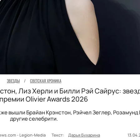
ЗВЕЗДЫ
/
СВЕТСКАЯ ХРОНИКА
стон, Лиз Херли и Билли Рэй Сайрус: зве
 премии Olivier Awards 2026
же вышли Брайан Крэнстон, Рэйчел Зеглер, Розамунд 
другие селебрити.
News.com - Legion-Media
Текст:
Дарья Бухарина
13.04.