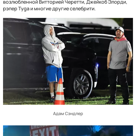
возлюбленной Витторией Черетти, Джейкоб Элорди,
рэпер Tyga и многие другие селебрити.
Адам Сэндлер