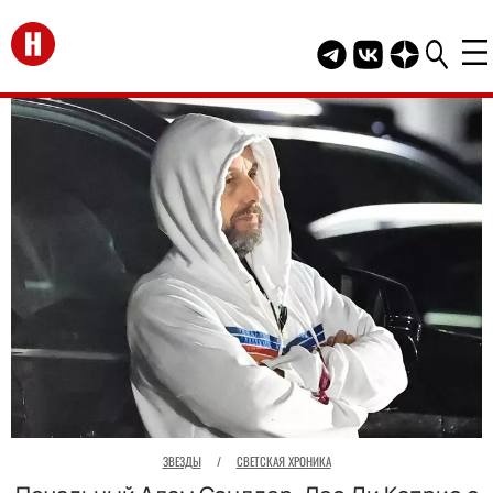
Перейти на главную
Telegram канал HEL
Группа HELLO В
Канал HELLO
ЗВЕЗДЫ
/
СВЕТСКАЯ ХРОНИКА