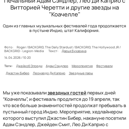
Печальный Адам Сэндлер, Лео Ди Каприо с
Витторией Черетти и другие звезды на
"Коачелле"
Один из главных музыкальных фестивалей года продолжается
в пустыне Индио, штат Калифорния.
Фото:
Roger / BACKGRID, The Daily Stardust / BACKGRID, The Hollywood JR /
BACKGRID - Legion-Media
Текст:
Дарья Бухарина
14.04.2026 / 10:20
Теги:
Джейкоб Элорди
Адам Сэндлер
Мероприятия
Фестивали
Джастин Бибер
Леонардо Ди Каприо
Звездные пары
Мы уже показывали
звездных гостей
первых дней
“Коачеллы”, и фестиваль продлится до 19 апреля, так
что все больше знаменитостей продолжат пребывать в
пустынный город Индио. Мероприятие, хедлайнером
которого выступил Джастин Бибер, накануне посетили
Адам Сэндлер, Джейден Смит, Лео Ди Каприо с