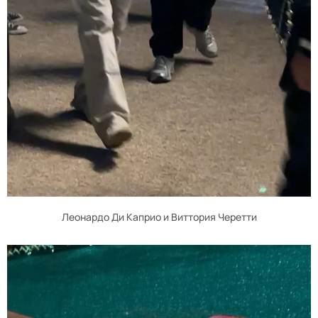
Леонардо Ди Каприо и Виттория Черетти