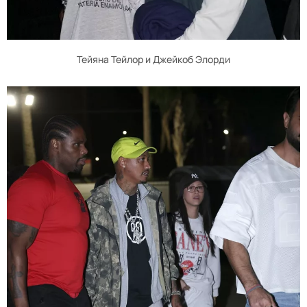
Тейяна Тейлор и Джейкоб Элорди