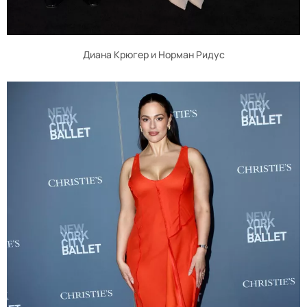
Диана Крюгер и Норман Ридус