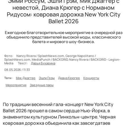
Эмми Россум, Эшли Грэм, Мик Джаггер с
невестой, Диана Крюгер с Норманом
Ридусом: ковровая дорожка New York City
Ballet 2026
Ежегодное благотворительное мероприятие в очередной раз
объединило представителей высокой моды, классического
балета и мирового шоу-бизнеса.
Фото:
Nancy Rivera / SplashNews.com, George Napolitano /
SplashNews.com, MediaPunch / BACKGRID, Nancy Rivera / BACKGRID - Legion-
Media
Текст:
Дарья Бухарина
08.05.2026 / 11:33
Теги:
Мик Джаггер
Эшли Грэм
Диана Крюгер
Концерты
Мероприятия
Звездные пары
По традиции весенний гала-концерт New York City
Ballet 2026 прошел в самом сердце Нью-Йорка, в
знаменитом культурном Линкольн-центре. Черная
ковровая дорожка объединила как завсегдатаев