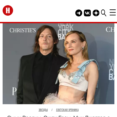
Перейти на главную
Telegram канал HEL
Группа HELLO В
Канал HELLO
ЗВЕЗДЫ
/
СВЕТСКАЯ ХРОНИКА