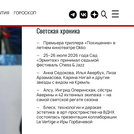
ЫТИЯ
ГОРОСКОП
Telegram канал HELLO
Группа HELLO Вконтакт
Канал HELLO в Дзе
Светская хроника
Премьера триллера «Похищение» в
летнем кинотеатре Okko
25–26 июля 2026 года Сад
«Эрмитаж» принимал седьмой
фестиваль Chess & Jazz
Анна Седокова, Илья Авербух, Лиза
Арзамасова, Карина Нигай и другие
звезды с видом на Кремль
Алсу, Ингрид Олеринская, сёстры
Аверины и 42 яхтенных экипажа — на
самой светской регате сезона
Блеск, технологии и дерзкая
эстетика: в арт‑пространстве на ВДНХ
состоялась презентация коллаборации
Le Vertige и Иры Горбачевой