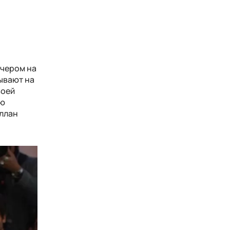
ечером на
ывают на
воей
ую
еллан