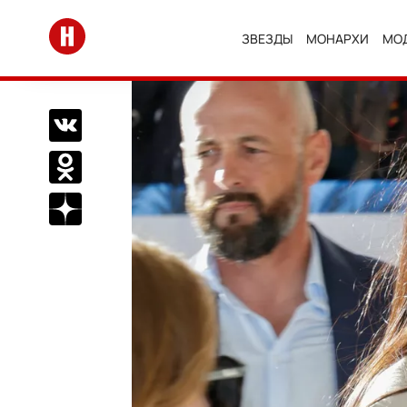
Перейти на главную
ЗВЕЗДЫ
МОНАРХИ
МО
Поделиться Вконтакте
Поделиться в Одноклассниках
Подписаться на нас в Дзен