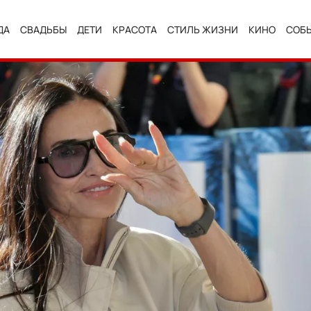
ДА
СВАДЬБЫ
ДЕТИ
КРАСОТА
СТИЛЬ ЖИЗНИ
КИНО
СОБ