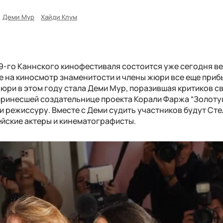
Деми Мур
Хайди Клум
-го Каннского кинофестиваля состоится уже сегодня в
е на киносмотр знаменитости и члены жюри все еще приб
юри в этом году стала Деми Мур, поразившая критиков с
принесшей создательнице проекта Корали Фаржа “Золот
и режиссуру. Вместе с Деми судить участников будут Ст
йские актеры и кинематографисты.