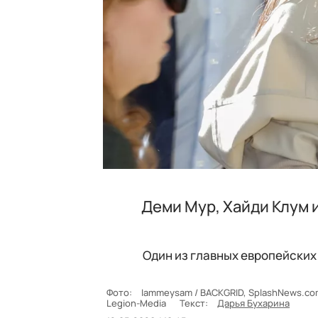
Деми Мур, Хайди Клум 
Один из главных европейских 
Фото:
Iammeysam / BACKGRID, SplashNews.com,
Legion-Media
Текст:
Дарья Бухарина