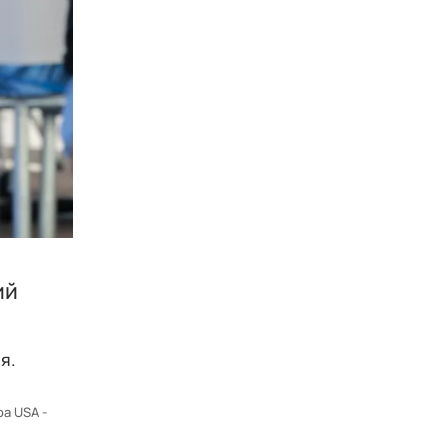
ий
я.
pa USA -