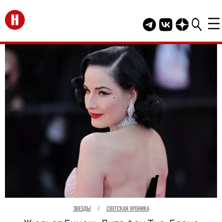
Перейти на главную
Telegram канал HEL
Группа HELLO В
Канал HELLO
ЗВЕЗДЫ
/
СВЕТСКАЯ ХРОНИКА