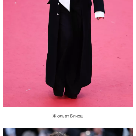
Жюльет Бинош