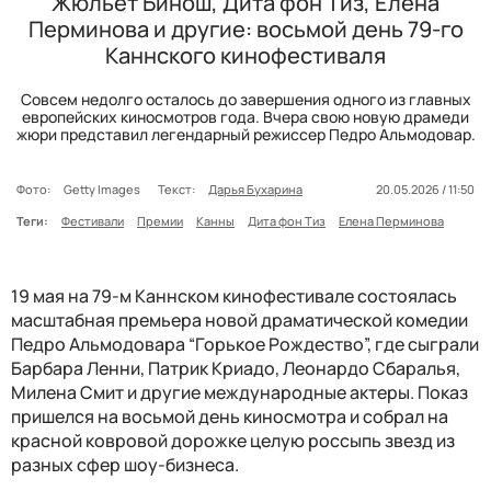
Жюльет Бинош, Дита фон Тиз, Елена
Перминова и другие: восьмой день 79-го
Каннского кинофестиваля
Совсем недолго осталось до завершения одного из главных
европейских киносмотров года. Вчера свою новую драмеди
жюри представил легендарный режиссер Педро Альмодовар.
Фото:
Getty Images
Текст:
Дарья Бухарина
20.05.2026 / 11:50
Теги:
Фестивали
Премии
Канны
Дита фон Тиз
Елена Перминова
19 мая на 79-м Каннском кинофестивале состоялась
масштабная премьера новой драматической комедии
Педро Альмодовара “Горькое Рождество”, где сыграли
Барбара Ленни, Патрик Криадо, Леонардо Сбаралья,
Милена Смит и другие международные актеры. Показ
пришелся на восьмой день киносмотра и собрал на
красной ковровой дорожке целую россыпь звезд из
разных сфер шоу-бизнеса.