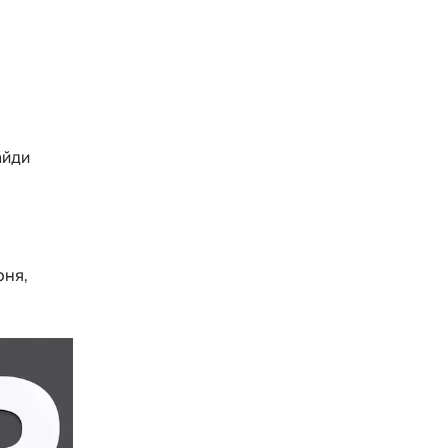
айди
оня,