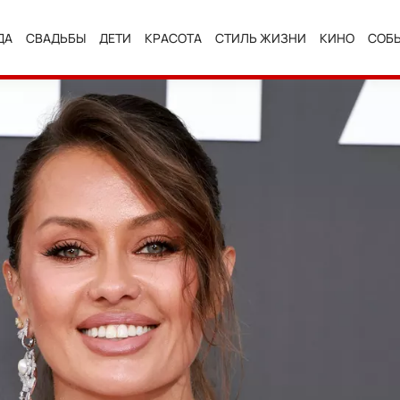
ДА
СВАДЬБЫ
ДЕТИ
КРАСОТА
СТИЛЬ ЖИЗНИ
КИНО
СОБ