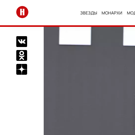
Перейти на главную
ЗВЕЗДЫ
МОНАРХИ
МО
Поделиться Вконтакте
Поделиться в Одноклассниках
Подписаться на нас в Дзен