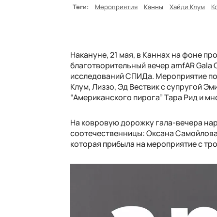
Теги:
Мероприятия
Канны
Хайди Клум
К
Накануне, 21 мая, в Каннах на фоне 
благотворительный вечер amfAR Gala
исследований СПИДа. Мероприятие посе
Клум, Лиззо, Эд Вествик с супругой Э
“Американского пирога” Тара Рид и мн
На ковровую дорожку гала-вечера нар
соотечественницы: Оксана Самойлова,
которая прибыла на мероприятие с тр