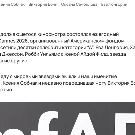
сения Собчак
Виктория Боня
Оксана Самойлова
Ева Лонгория
продолжающегося киносмотра состоялся ежегодный
 Cannes 2026, организованный Американским фондом
тили десятки селебрити категории “А”: Ева Лонгория, Х
ми Джексон, Робби Уильямс с женой Айдой Филд, звезда
огие другие.
яду с мировыми звездами вышли и наши именитые
 Ксения Собчак и недавно повредившая ногу Виктория Б
остью.