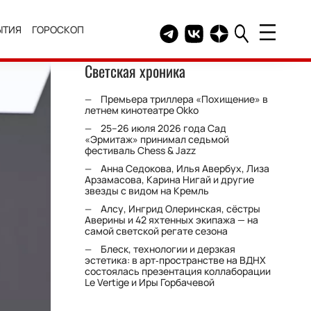
ЫТИЯ
ГОРОСКОП
Telegram канал HELLO
Группа HELLO Вконтакт
Канал HELLO в Дзе
Светская хроника
Премьера триллера «Похищение» в
летнем кинотеатре Okko
25–26 июля 2026 года Сад
«Эрмитаж» принимал седьмой
фестиваль Chess & Jazz
Анна Седокова, Илья Авербух, Лиза
Арзамасова, Карина Нигай и другие
звезды с видом на Кремль
Алсу, Ингрид Олеринская, сёстры
Аверины и 42 яхтенных экипажа — на
самой светской регате сезона
Блеск, технологии и дерзкая
эстетика: в арт‑пространстве на ВДНХ
состоялась презентация коллаборации
Le Vertige и Иры Горбачевой