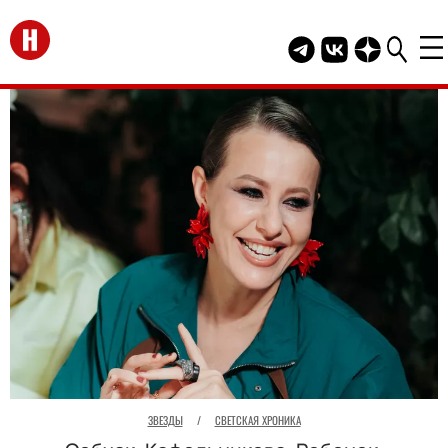
Перейти на главную
Telegram канал HEL
Группа HELLO В
Канал HELLO
ЗВЕЗДЫ
/
СВЕТСКАЯ ХРОНИКА