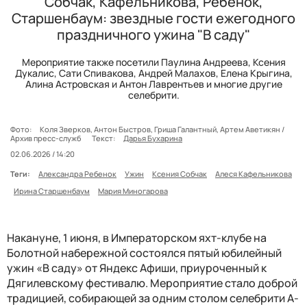
Собчак, Кафельникова, Ребенок,
Старшенбаум: звездные гости ежегодного
праздничного ужина "В саду"
Мероприятие также посетили Паулина Андреева, Ксения
Дукалис, Сати Спивакова, Андрей Малахов, Елена Крыгина,
Алина Астровская и Антон Лаврентьев и многие другие
селебрити.
Фото:
Коля Зверков, Антон Быстров, Гриша Галантный, Артем Аветикян /
Архив пресс-служб
Текст:
Дарья Бухарина
02.06.2026 / 14:20
Теги:
Александра Ребенок
Ужин
Ксения Собчак
Алеся Кафельникова
Ирина Старшенбаум
Мария Миногарова
Накануне, 1 июня, в Императорском яхт-клубе на
Болотной набережной состоялся пятый юбилейный
ужин «В саду» от Яндекс Афиши, приуроченный к
Дягилевскому фестивалю. Мероприятие стало доброй
традицией, собирающей за одним столом селебрити А-