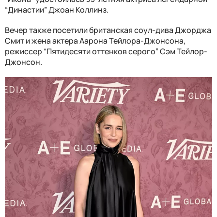
“Династии” Джоан Коллинз.
Вечер также посетили британская соул-дива Джорджа
Смит и жена актера Аарона Тейлора-Джонсона,
режиссер “Пятидесяти оттенков серого” Сэм Тейлор-
Джонсон.