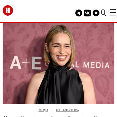
Перейти на главную
Telegram канал HEL
Группа HELLO В
Канал HELLO
ЗВЕЗДЫ
/
СВЕТСКАЯ ХРОНИКА