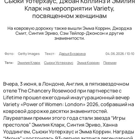
Сьюки Уотерхаус, Джоан Коллинз и Эмилия
Кларк на мероприятии Variety,
посвященном женщинам
На ковровую дорожку также вышли Эмма Коррин, Джорджа
Смит, Синтия Эриво, Сэм Тейлор-Джонсон и другие
знаменитости.
Фото:
Getty Images
Текст:
Дарья Бухарина
04.06.2026 / 10:10
Теги:
Эмилия Кларк
Сьюки Уотерхаус
Эмма Коррин
Премии
Вчера, 3 июня, в Лондоне, Англия, в пятизвездочном
отеле The Chancery Rosewood при партнерстве с
Lifetime прошел ежегодный инаугурационный вечер
Variety «Power of Women: London» 2026, собравший на
ковровой дорожке десятки знаменитостей.
Лауреатами премии этого года стали звезда “Игры
престолов” Эмилия Кларк, Синтия Эриво, Ханна
Уоддингем, Сьюки Уотерхаус и Эмма Коррин. Награды
“Икона” удостоилась 93-летняя актриса легендарной