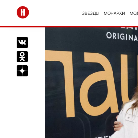
Перейти на главную
ЗВЕЗДЫ
МОНАРХИ
МО
Поделиться Вконтакте
Поделиться в Одноклассниках
Подписаться на нас в Дзен