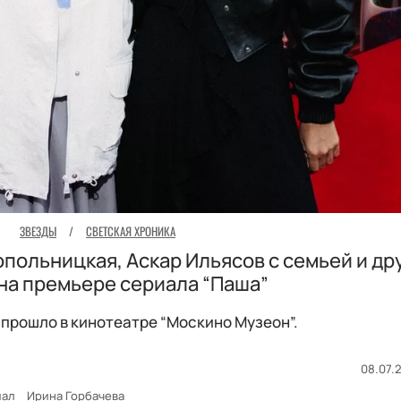
ЗВЕЗДЫ
/
СВЕТСКАЯ ХРОНИКА
опольницкая, Аскар Ильясов с семьей и др
на премьере сериала “Паша”
прошло в кинотеатре “Москино Музеон”.
08.07.2
иал
Ирина Горбачева