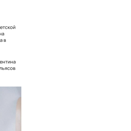
ветской
на
а в
лентина
Ильясов