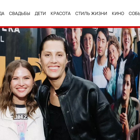
ДА
СВАДЬБЫ
ДЕТИ
КРАСОТА
СТИЛЬ ЖИЗНИ
КИНО
СОБ