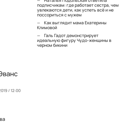
Наталья Подольская ответила
подписчикам: где работает сестра, чем
увлекаются дети, как успеть всё и не
поссориться с мужем
Как выглядит мама Екатерины
Климовой
Галь Гадот демонстрирует
идеальную фигуру Чудо-женщины в
черном бикини
Эванс
2019 / 12:00
тва