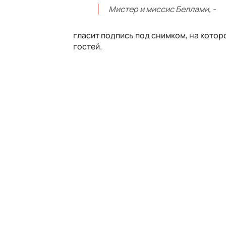
Мистер и миссис Беллами, -
гласит подпись под снимком, на кото
гостей.