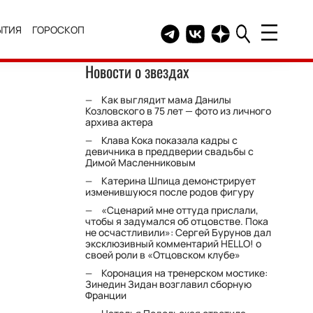
ЫТИЯ
ГОРОСКОП
Telegram канал HELLO
Группа HELLO Вконтакт
Канал HELLO в Дзе
Новости о звездах
Как выглядит мама Данилы
Козловского в 75 лет — фото из личного
архива актера
Клава Кока показала кадры с
девичника в преддверии свадьбы с
Димой Масленниковым
Катерина Шпица демонстрирует
изменившуюся после родов фигуру
«Сценарий мне оттуда прислали,
чтобы я задумался об отцовстве. Пока
не осчастливили»: Сергей Бурунов дал
эксклюзивный комментарий HELLO! о
своей роли в «Отцовском клубе»
Коронация на тренерском мостике:
Зинедин Зидан возглавил сборную
Франции