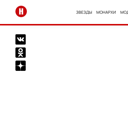
Перейти на главную
ЗВЕЗДЫ
МОНАРХИ
МО
Поделиться Вконтакте
Поделиться в Одноклассниках
Подписаться на нас в Дзен