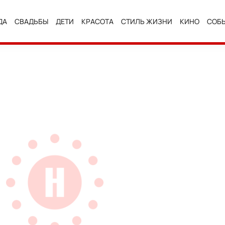
ДА
СВАДЬБЫ
ДЕТИ
КРАСОТА
СТИЛЬ ЖИЗНИ
КИНО
СОБ