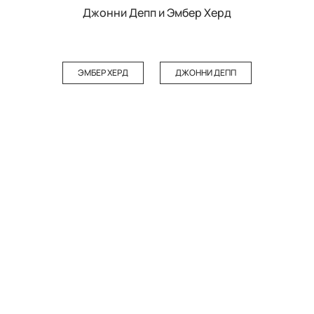
Джонни Депп и Эмбер Херд
ЭМБЕР ХЕРД
ДЖОННИ ДЕПП