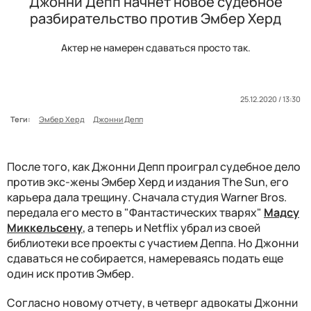
Джонни Депп начнет новое судебное
разбирательство против Эмбер Херд
Актер не намерен сдаваться просто так.
25.12.2020 / 13:30
Теги:
Эмбер Херд
Джонни Депп
После того, как Джонни Депп проиграл судебное дело
против экс-жены Эмбер Херд и издания The Sun, его
карьера дала трещину. Сначала студия Warner Bros.
передала его место в "Фантастических тварях"
Мадсу
Миккельсену
, а теперь и Netflix убрал из своей
библиотеки все проекты с участием Деппа. Но Джонни
сдаваться не собирается, намереваясь подать еще
один иск против Эмбер.
Согласно новому отчету, в четверг адвокаты Джонни