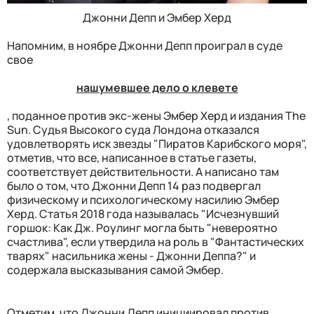
Джонни Депп и Эмбер Херд
Напомним, в ноябре Джонни Депп проиграл в суде
свое
нашумевшее дело о клевете
, поданное против экс-жены Эмбер Херд и издания The
Sun. Судья Высокого суда Лондона отказался
удовлетворять иск звезды "Пиратов Карибского моря",
отметив, что все, написанное в статье газеты,
соответствует действительности. А написано там
было о том, что Джонни Депп 14 раз подвергал
физическому и психологическому насилию Эмбер
Херд. Статья 2018 года называлась "Исчезнувший
горшок: Как Дж. Роулинг могла быть "невероятно
счастлива", если утвердила на роль в "Фантастических
тварях" насильника жены - Джонни Деппа?" и
содержала высказывания самой Эмбер.
Отметим, что Джонни Депп инициировал против