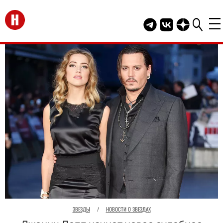
Перейти на главную
Telegram канал HEL
Группа HELLO В
Канал HELLO
ЗВЕЗДЫ
/
НОВОСТИ О ЗВЕЗДАХ