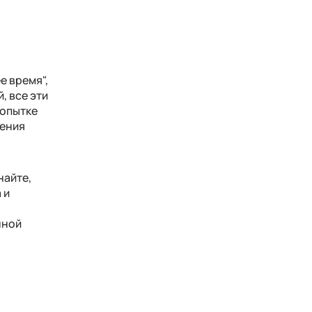
е время",
, все эти
опытке
жения
найте,
 и
нной