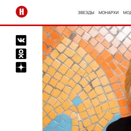
Перейти на главную
ЗВЕЗДЫ
МОНАРХИ
МО
Поделиться Вконтакте
Поделиться в Одноклассниках
Подписаться на нас в Дзен