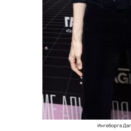
Ингеборга Дап