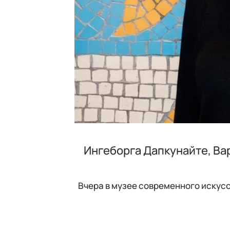
Ингеборга Дапкунайте, Ва
Вчера в музее современного искус