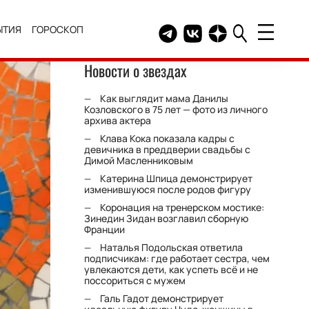
ЫТИЯ
ГОРОСКОП
Telegram канал HELLO
Группа HELLO Вконтакт
Канал HELLO в Дзе
Новости о звездах
Как выглядит мама Данилы
Козловского в 75 лет — фото из личного
архива актера
Клава Кока показала кадры с
девичника в преддверии свадьбы с
Димой Масленниковым
Катерина Шпица демонстрирует
изменившуюся после родов фигуру
Коронация на тренерском мостике:
Зинедин Зидан возглавил сборную
Франции
Наталья Подольская ответила
подписчикам: где работает сестра, чем
увлекаются дети, как успеть всё и не
поссориться с мужем
Галь Гадот демонстрирует