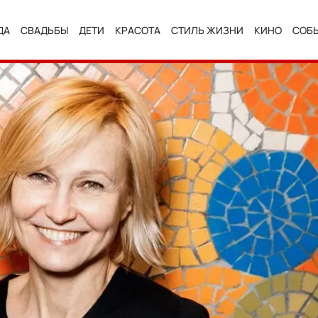
ДА
СВАДЬБЫ
ДЕТИ
КРАСОТА
СТИЛЬ ЖИЗНИ
КИНО
СОБ