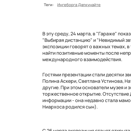
Теги:
Ингеборга Дапкунайте
В эту среду, 24 марта, в "Гараже" пока
"Выбирая дистанцию" и "Невидимый зву
экспозиции говорят о важных темах, 
найти позитивные моменты после неп
международного взаимодействия.
Гостями презентации стали
десятки зв
Полина Аскери, Светлана Устинова, Н
другие. При этом основатели музея и 
торжественное открытие. Отсутствие 
информации - она недавно стала мамой
Ниархоса
родился
сын).
С 26 марта экспозиция станет открыта