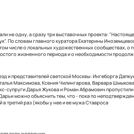
зали не одну, а сразу три выставочных проекта: "Настояще
к". По словам главного куратора Екатерины Иноземцевой
в том числе о локальных художественных сообществах, о
п
ростого жизненного периода и о необходимости продол
езд и представителей светской Москвы:
Ингеборга Дапку
аталья Максимова, Ксения Чилингарова, Варвара Шмыкова
экс-супруги
Дарья Жукова
и
Роман Абрамович пропустили
Дарьи можно объяснить тем, что - пока по неподтвержде
 в третий раз (якобы у нее и ее мужа Ставроса
 для всех желающих.