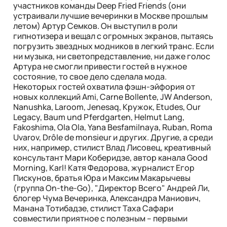
участников команды Deep Fried Friends (они
устраивали лучшие вечеринки в Москве прошлым
летом) Артур Семков. Он выступил в роли
гипнотизера и вещал с огромных экранов, пытаясь
погрузить звездных модников в легкий транс. Если
ни музыка, ни светопредставление, ни даже голос
Артура не смогли привести гостей в нужное
состояние, то свое дело сделала мода.
Некоторых гостей охватила фэшн-эйфория от
новых коллекций Ami, Carne Bollente, JW Anderson,
Nanushka, Laroom, Jenesaq, Кружок, Etudes, Our
Legacy, Baum und Pferdgarten, Helmut Lang,
Fakoshima, Ola Ola, Yana Besfamilnaya, Ruban, Roma
Uvarov, Drôle de monsieur и других. Другие, а среди
них, например, стилист Влад Лисовец, креативный
консультант Мари Коберидзе, автор канала Good
Morning, Karl! Катя Федорова, журналист Егор
Пискунов, братья Юра и Максим Макарычевы
(группа On-the-Go), "Директор Всего" Андрей Ли,
блогер Чума Вечеринка, Александра Маниович,
Манана Тотибадзе, стилист Таха Сафари
совместили приятное с полезным – первыми