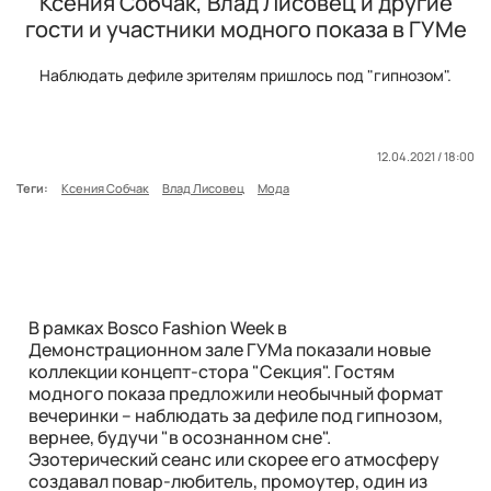
Ксения Собчак, Влад Лисовец и другие
гости и участники модного показа в ГУМе
Наблюдать дефиле зрителям пришлось под "гипнозом".
12.04.2021 / 18:00
Теги:
Ксения Собчак
Влад Лисовец
Мода
В рамках Bosco Fashion Week в
Демонстрационном зале ГУМа показали новые
коллекции концепт-стора "Секция". Гостям
модного показа предложили необычный формат
вечеринки – наблюдать за дефиле под гипнозом,
вернее, будучи "в осознанном сне".
Эзотерический сеанс или скорее его атмосферу
создавал повар-любитель, промоутер, один из