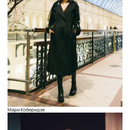
Мари Коберидзе