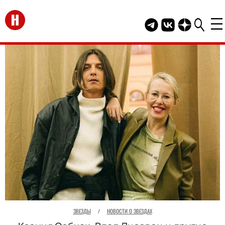
Перейти на главную
Telegram канал HEL
Группа HELLO В
Канал HELLO
ЗВЕЗДЫ
/
НОВОСТИ О ЗВЕЗДАХ