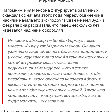
Мэрилин Мэнсон
Напомним, имя Мэнсона фигурирует в различных
скандалах с начала этого года. Череду обвинений в
насилии начала его экс-подруга Эван Рейчел Вуд – в
феврале она рассказала, что певец несколько лет
издевался над ней и оскорблял:
Имя моего абьюзера — Брайан Уорнер, также
известный миру как Мэрилин Мэнсон. Он начал
ухаживать за мной, когда я была еще подростком, и
ужасно издевался надо мной в течение нескольких
лет. Мне промыли мозги и заставили
подчиняться.
Мне надоело жить в страхе
возмездия, клеветы или шантажа. Я здесь, чтобы
разоблачить этого опасного человека и бросить
вызов индустрии, которая покрывает его, прежде
чем он погубит еще несколько жизней.
Я выражаю
поддержку другим жертвам, которые больше не
будут молчать, – сказала она.
Это заявление придало сил другим девушкам, которые