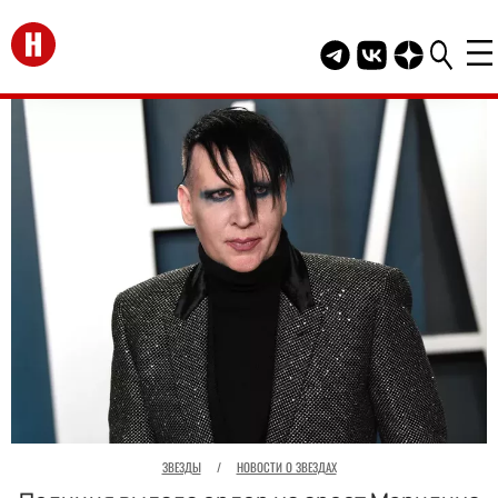
Перейти на главную
Telegram канал HEL
Группа HELLO В
Канал HELLO
ЗВЕЗДЫ
/
НОВОСТИ О ЗВЕЗДАХ