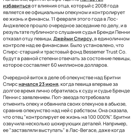
избавиться
от влияния отца, который с 2008 года
является ее официальным опекуном и контролирует
ее жизнь и финансы.
11 февраля этого года в Лос-
Анджелесе прошло очередное заседание по делу, и в
результате публичного слушания судья Бренди Пенни
отказал отцу певицы,
Джейми Спирсу,
в единоличном
контроле над ее финансами. Было установлено, что
Спирс-старший и трастовый фонд Bessemer Trust Co.
будут в равной степени отвечать за состояние певицы,
которое составляет 60 миллионов долларов.
Очередной виток в деле об опекунстве над Бритни
Спирс
начался 23 июня
, когда певица впервые за
долгое время лично обратилась к суду и судье Бренде
Пенни с заявлением. Поп-звезда потребовала
отменить опеку и обвинила своих опекунов в абьюзе,
сравнив опекунство над ней с рабством. Она сказала,
что отец "контролирует ее жизнь на 100 000%". Бритни
озвучила несколько шокирующих деталей. Например,
ее "заставляли выступать" в Лас-Вегасе, даже когда