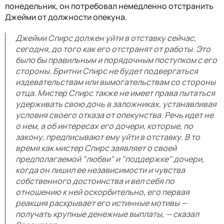
понедельник, он потребовал немедленно отстранить
Джейми от должности опекуна.
Джейми Спирс должен уйти в отставку сейчас,
сегодня, до того как его отстранят от работы. Это
было бы правильным и порядочным поступком с его
стороны. Бритни Спирс не будет подвергаться
издевательствам или вымогательствам со стороны
отца. Мистер Спирс также не имеет права пытаться
удерживать свою дочь в заложниках, устанавливая
условия своего отказа от опекунства. Речь идет не
о нем, а об интересах его дочери, которые, по
закону, предписывают ему уйти в отставку. В то
время как мистер Спирс заявляет о своей
предполагаемой "любви" и "поддержке" дочери,
когда он лишил ее независимости и чувства
собственного достоинства и вел себя по
отношению к ней оскорбительно, его первая
реакция раскрывает его истинные мотивы —
получать крупные денежные выплаты, — сказал