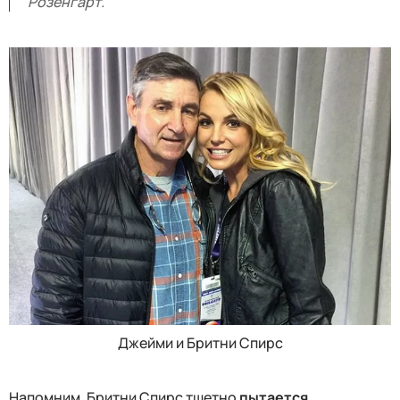
Розенгарт.
Джейми и Бритни Спирс
Напомним, Бритни Спирс тщетно
пытается