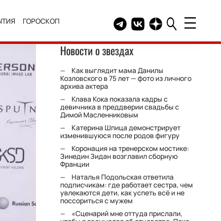
ЫТИЯ
ГОРОСКОП
Telegram канал HELLO
Группа HELLO Вконтакт
Канал HELLO в Дзе
Новости о звездах
Как выглядит мама Данилы
Козловского в 75 лет — фото из личного
архива актера
Клава Кока показала кадры с
девичника в преддверии свадьбы с
Димой Масленниковым
Катерина Шпица демонстрирует
изменившуюся после родов фигуру
Коронация на тренерском мостике:
Зинедин Зидан возглавил сборную
Франции
Наталья Подольская ответила
подписчикам: где работает сестра, чем
увлекаются дети, как успеть всё и не
поссориться с мужем
«Сценарий мне оттуда прислали,