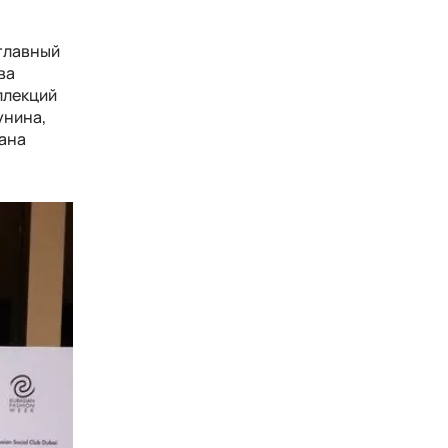
 главный
ва
ллекций
унина,
тана