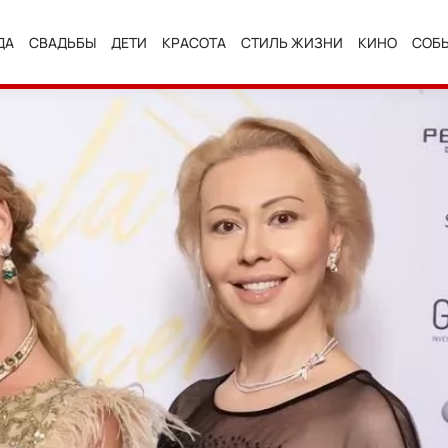
ДА
СВАДЬБЫ
ДЕТИ
КРАСОТА
СТИЛЬ ЖИЗНИ
КИНО
СОБ