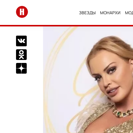
Перейти на главную
ЗВЕЗДЫ
МОНАРХИ
МО
Поделиться Вконтакте
Поделиться в Одноклассниках
Подписаться на нас в Дзен