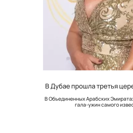
В Дубае прошла третья цере
В Объединенных Арабских Эмиратах
гала-ужин самого извес