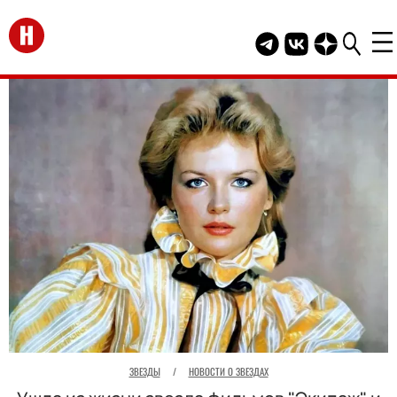
Перейти на главную
Telegram канал HEL
Группа HELLO В
Канал HELLO
ЗВЕЗДЫ
/
НОВОСТИ О ЗВЕЗДАХ