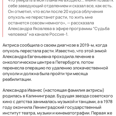
что умирать в мои планы не входило... Меня позвал к
себе заведующий отделением и сказал все, как есть.
Он отметил, что если после 20 курса облучения
опухоль не перестанет расти, то жить мне
останется совсем немного», — рассказала
Александра Яковлева в эфире программы “Судьба
человека” на канале Россия-1.
Актриса сообщила о своем диагнозе в 2019-м, когда
опухоль перестала расти. Известно, что этой зимой
Александра Евгеньевна проходила лечение в
онкологическом центре в Петербурге, потом
перенесла операцию по удалению злокачественной
опухоли и должна была пройти три месяца
реабилитации.
Александра Иванес (настоящая фамилия актрисы)
родилась в Калининграде. Будущая звезда советского
кино с детства занималась музыкой и танцами, а в 1978
году окончила Ленинградский государственный
институт театра, музыки и кинематографии. Первая же