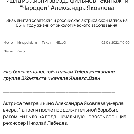
Ушла из жизни звезда фильмов "Экипаж" и
"Чародеи" Александра Яковлева
Знаменитая советская и российская актриса скончалась на
65-м году жизни от онкологического заболевания.
Фото:
kinopoisk.ru
Текст:
HELLO
02.04.2022 / 10:00
Теги:
Кино
Еще больше новостей в нашем
Telegram-канале
,
группе ВКонтакте
и
канале Яндекс.Дзен
__________________________________
Актриса театра и кино Александра Яковлева умерла
вчера, 1 апреля после продолжительной борьбы с
раком. Ей было 64 года. Печальную новость сообщил
режиссер Николай Лебедев.