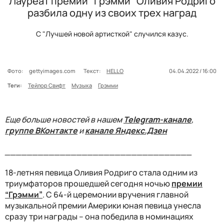
Лауреат премии "Грэмми" Оливия Родриго
разбила одну из своих трех наград
С "Лучшей новой артисткой" случился казус.
Фото:
gettyimages.com
Текст:
HELLO
04.04.2022 / 16:00
Теги:
Тейлор Свифт
Музыка
Грэмми
Еще больше новостей в нашем
Telegram-канале
,
группе ВКонтакте
и
канале Яндекс.Дзен
__________________________________
18-летняя певица Оливия Родриго стала одним из
триумфаторов прошедшей сегодня ночью
премии
“Грэмми”
. С 64-й церемонии вручения главной
музыкальной премии Америки юная певица унесла
сразу три награды – она победила в номинациях