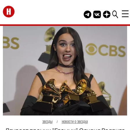
Перейти на главную
Telegram канал HEL
Группа HELLO В
Канал HELLO
ЗВЕЗДЫ
/
НОВОСТИ О ЗВЕЗДАХ