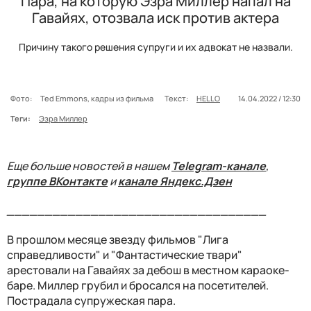
Пара, на которую Эзра Миллер напал на
Гавайях, отозвала иск против актера
Причину такого решения супруги и их адвокат не назвали.
Фото:
Ted Emmons, кадры из фильма
Текст:
HELLO
14.04.2022 / 12:30
Теги:
Эзра Миллер
Еще больше новостей в нашем
Telegram-канале
,
группе ВКонтакте
и
канале Яндекс.Дзен
__________________________________
В прошлом месяце звезду фильмов "Лига
справедливости" и "Фантастические твари"
арестовали на Гавайях за дебош в местном караоке-
баре. Миллер грубил и бросался на посетителей.
Пострадала супружеская пара.