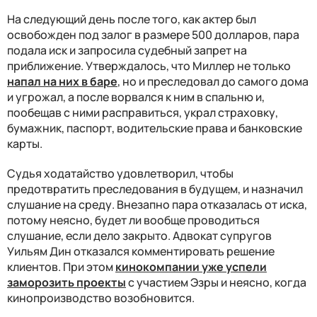
На следующий день после того, как актер был
освобожден под залог в размере 500 долларов, пара
подала иск и запросила судебный запрет на
приближение. Утверждалось, что Миллер не только
напал на них в баре
, но и преследовал до самого дома
и угрожал, а после ворвался к ним в спальню и,
пообещав с ними расправиться, украл страховку,
бумажник, паспорт, водительские права и банковские
карты.
Судья ходатайство удовлетворил, чтобы
предотвратить преследования в будущем, и назначил
слушание на среду. Внезапно пара отказалась от иска,
потому неясно, будет ли вообще проводиться
слушание, если дело закрыто. Адвокат супругов
Уильям Дин отказался комментировать решение
клиентов. При этом
кинокомпании уже успели
заморозить проекты
с участием Эзры и неясно, когда
кинопроизводство возобновится.