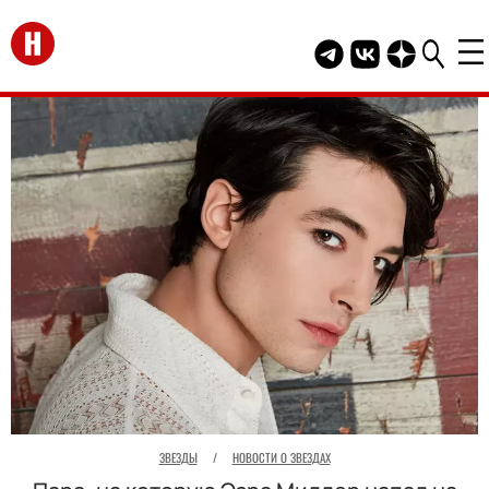
Перейти на главную
Telegram канал HEL
Группа HELLO В
Канал HELLO
ЗВЕЗДЫ
/
НОВОСТИ О ЗВЕЗДАХ