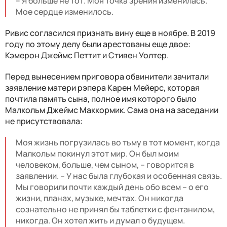
– Я больше не тот. Моя точка зрения изменилась.
Мое сердце изменилось.
Ривис согласился признать вину еще в ноябре. В 2019
году по этому делу были арестованы еще двое:
Кэмерон Джеймс Петтит и Стивен Уолтер.
Перед вынесением приговора обвинители зачитали
заявление матери рэпера Карен Мейерс, которая
почтила память сына, полное имя которого было
Малкольм Джеймс Маккормик. Сама она на заседании
не присутствовала:
Моя жизнь погрузилась во тьму в тот момент, когда
Малкольм покинул этот мир. Он был моим
человеком, больше, чем сыном, – говорится в
заявлении. – У нас была глубокая и особенная связь.
Мы говорили почти каждый день обо всем – о его
жизни, планах, музыке, мечтах. Он никогда
сознательно не принял бы таблетки с фентанилом,
никогда. Он хотел жить и думал о будущем.