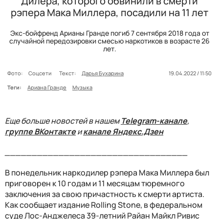
Дилера, которого обвинили в смерти
рэпера Мака Миллера, посадили на 11 лет
Экс-бойфренд Арианы Гранде погиб 7 сентября 2018 года от
случайной передозировки смесью наркотиков в возрасте 26
лет.
Фото:
Соцсети
Текст:
Дарья Бухарина
19.04.2022 / 11:50
Теги:
Ариана Гранде
Музыка
Еще больше новостей в нашем
Telegram-канале
,
группе ВКонтакте
и
канале Яндекс.Дзен
__________________________________
В понедельник наркодилер рэпера Мака Миллера был
приговорен к 10 годам и 11 месяцам тюремного
заключения за свою причастность к смерти артиста.
Как сообщает издание Rolling Stone, в федеральном
суде Лос-Анджелеса 39-летний Райан Майкл Ривис