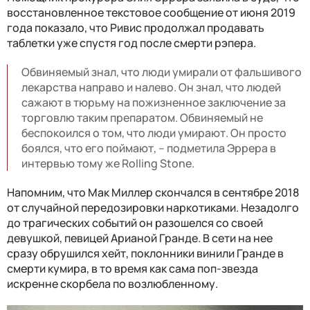
восстановленное текстовое сообщение от июня 2019
года показало, что Ривис продолжал продавать
таблетки уже спустя год после смерти рэпера.
Обвиняемый знал, что люди умирали от фальшивого
лекарства направо и налево. Он знал, что людей
сажают в тюрьму на пожизненное заключение за
торговлю таким препаратом. Обвиняемый не
беспокоился о том, что люди умирают. Он просто
боялся, что его поймают, – подметила Эррера в
интервью тому же Rolling Stone.
Напомним, что Мак Миллер скончался в сентябре 2018
от случайной передозировки наркотиками. Незадолго
до трагических событий он разошелся со своей
девушкой, певицей Арианой Гранде. В сети на нее
сразу обрушился хейт, поклонники винили Гранде в
смерти кумира, в то время как сама поп-звезда
искренне скорбела по возлюбленному.