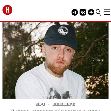
Перейти на главную
Telegram канал HEL
Группа HELLO В
Канал HELLO
ЗВЕЗДЫ
/
НОВОСТИ О ЗВЕЗДАХ