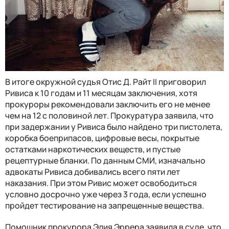
В итоге окружной судья Отис Д. Райт II приговорил
Ривиса к 10 годам и 11 месяцам заключения, хотя
прокуроры рекомендовали заключить его не менее
чем на 12 с половиной лет. Прокуратура заявила, что
при задержании у Ривиса было найдено три пистолета,
коробка боеприпасов, цифровые весы, покрытые
остатками наркотических веществ, и пустые
рецептурные бланки. По данным СМИ, изначально
адвокаты Ривиса добивались всего пяти лет
наказания. При этом Ривис может освободиться
условно досрочно уже через 3 года, если успешно
пройдет тестирование на запрещенные вещества.
Помощник прокурора Элия Эррера заявила в суде, что