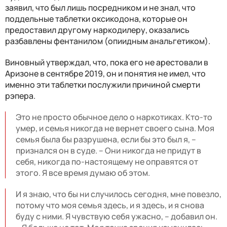
заявил, что был лишь посредником и не знал, что
поддельные таблетки оксикодона, которые он
предоставил другому наркодилеру, оказались
разбавлены фентанилом (опиидным анальгетиком).
Виновный утверждал, что, пока его не арестовали в
Аризоне в сентябре 2019, он и понятия не имел, что
именно эти таблетки послужили причиной смерти
рэпера.
Это не просто обычное дело о наркотиках. Кто-то
умер, и семья никогда не вернет своего сына. Моя
семья была бы разрушена, если бы это был я, –
признался он в суде. – Они никогда не придут в
себя, никогда по-настоящему не оправятся от
этого. Я все время думаю об этом.
И я знаю, что бы ни случилось сегодня, мне повезло,
потому что моя семья здесь, и я здесь, и я снова
буду с ними. Я чувствую себя ужасно, – добавил он.