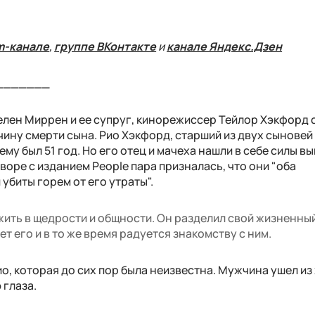
m-канале
,
группе ВКонтакте
и
канале Яндекс.Дзен
_______
елен Миррен и ее супруг, кинорежиссер Тейлор Хэкфорд 
ину смерти сына. Рио Хэкфорд, старший из двух сыновей
му был 51 год. Но его отец и мачеха нашли в себе силы вы
оворе с изданием People пара призналась, что они "оба
убиты горем от его утраты".
 жить в щедрости и общности. Он разделил свой жизненный
ет его и в то же время радуется знакомству с ним.
о, которая до сих пор была неизвестна. Мужчина ушел из
 глаза.