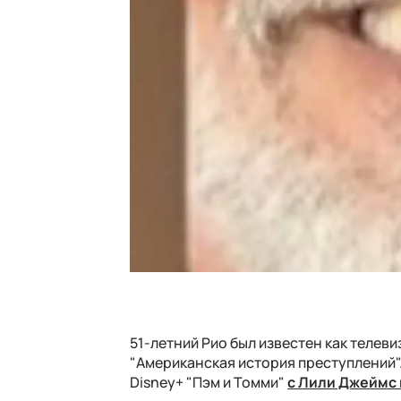
51-летний Рио был известен как телеви
"Американская история преступлений"
Disney+ "Пэм и Томми"
с Лили Джеймс