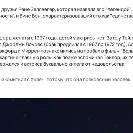
 друзья Рене Зеллвегер, которая назвала его "легендой" 
ости", и Винс Вон, охарактеризовавший его как "единств
орд женаты с 1997 года, детей у актрисы нет. Зато у Тей
с Джорджи Лоурес (брак продлился с 1967 по 1972 год), 
 Хэкфорд и Миррен познакомились на пробах в фильм "Бел
 картине главную роль. Как позже вспоминал Тейлор, их п
держался и актриса буквально кипела от недовольства:
акомиться с Хелен, потому что она прекрасный человек, 