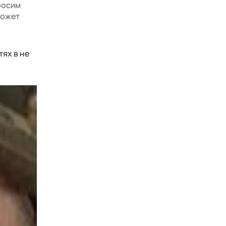
росим
может
ях в не