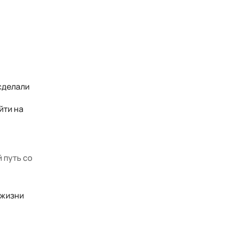
сделали
йти на
 путь со
 жизни