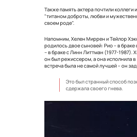
Также память актера почтили коллеги и
"титаном доброты, любви и мужественн
своем роде".
Напомним, Хелен Миррен и Тейлор Хэкф
родилось двое сыновей: Рио – в браке 
– в браке с Линн Литтман (1977-1987).
он был режиссером, а она исполнила в
встреча была не самой лучшей – он за
Это был странный способ позн
сдержала своего гнева.