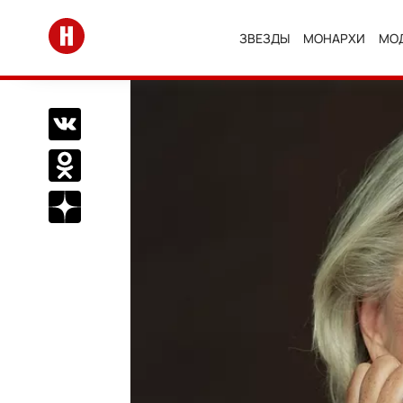
Перейти на главную
ЗВЕЗДЫ
МОНАРХИ
МО
Поделиться Вконтакте
Поделиться в Одноклассниках
Подписаться на нас в Дзен