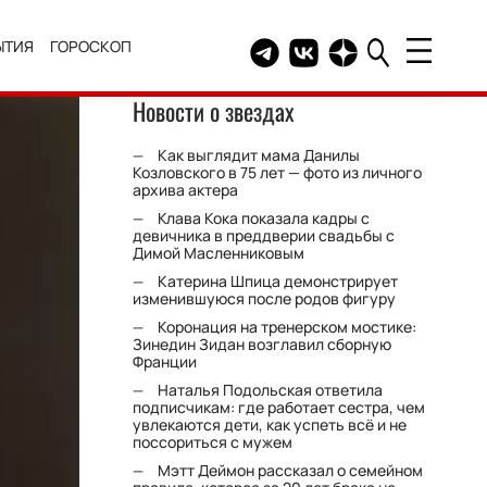
ЫТИЯ
ГОРОСКОП
Telegram канал HELLO
Группа HELLO Вконтакт
Канал HELLO в Дзе
Новости о звездах
Как выглядит мама Данилы
Козловского в 75 лет — фото из личного
архива актера
Клава Кока показала кадры с
девичника в преддверии свадьбы с
Димой Масленниковым
Катерина Шпица демонстрирует
изменившуюся после родов фигуру
Коронация на тренерском мостике:
Зинедин Зидан возглавил сборную
Франции
Наталья Подольская ответила
подписчикам: где работает сестра, чем
увлекаются дети, как успеть всё и не
поссориться с мужем
Мэтт Деймон рассказал о семейном