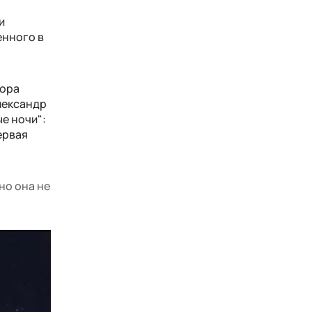
и
енного в
лора
Александр
ые ночи":
ервая
но она не