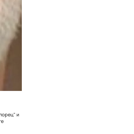
лорец" и
те