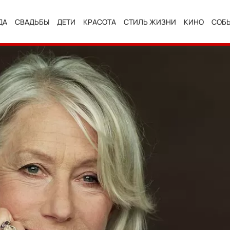
ДА
СВАДЬБЫ
ДЕТИ
КРАСОТА
СТИЛЬ ЖИЗНИ
КИНО
СОБ