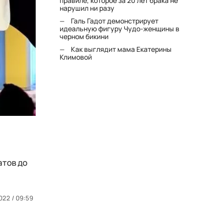
правиле, которое за 20 лет брака не
нарушил ни разу
Галь Гадот демонстрирует
идеальную фигуру Чудо-женщины в
черном бикини
Как выглядит мама Екатерины
Климовой
атов до
022 / 09:59