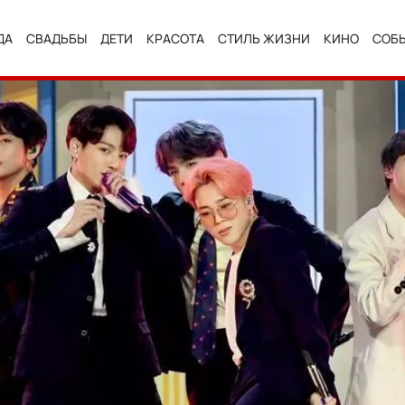
ДА
СВАДЬБЫ
ДЕТИ
КРАСОТА
СТИЛЬ ЖИЗНИ
КИНО
СОБ