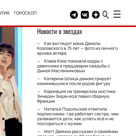
ЫТИЯ
ГОРОСКОП
Telegram канал HELLO
Группа HELLO Вконтакт
Канал HELLO в Дзе
Новости о звездах
Как выглядит мама Данилы
Козловского в 75 лет — фото из личного
архива актера
Клава Кока показала кадры с
девичника в преддверии свадьбы с
Димой Масленниковым
Катерина Шпица демонстрирует
изменившуюся после родов фигуру
Коронация на тренерском мостике:
Зинедин Зидан возглавил сборную
Франции
Наталья Подольская ответила
подписчикам: где работает сестра, чем
увлекаются дети, как успеть всё и не
поссориться с мужем
Мэтт Деймон рассказал о семейном