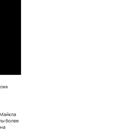
оляя
 Майкла
пы более
 на