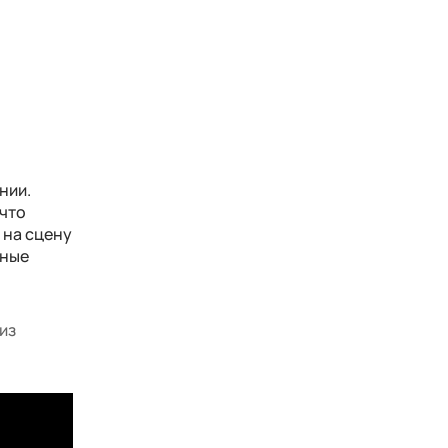
нии.
 что
 на сцену
бные
из