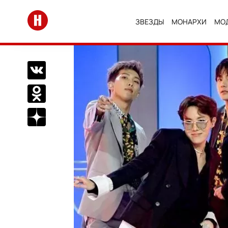
Перейти на главную
ЗВЕЗДЫ
МОНАРХИ
МО
Поделиться Вконтакте
Поделиться в Одноклассниках
Подписаться на нас в Дзен