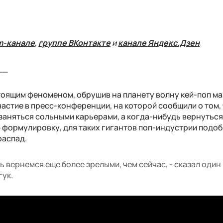
m-канале
,
группе ВКонтакте
и
канале Яндекс.Дзен
__
оящим феноменом, обрушив на планету волну кей-поп ма
астие в пресс-конференции, на которой сообщили о том,
заняться сольными карьерами, а когда-нибудь вернуться
ю формулировку, для таких гигантов поп-индустрии подо
распад.
 вернемся еще более зрелыми, чем сейчас, - сказал один 
гук.