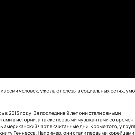
з семи человек, уже льют слезы в социальных сетях, ум
ь в 2013 году. За последние 9 лет они стали самыми
ами в истории, а также первыми музыкантами со времен
 американский чарт в считанные дни. Кроме того, у груп
книгу Геннесса. Например, они стали первыми корейцами