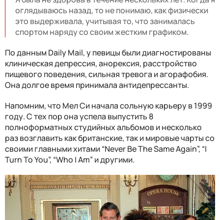
оглядываюсь назад, то не понимаю, как физически
это выдерживала, учитывая то, что занималась
спортом наряду со своим жестким графиком.
По данным Daily Mail, у певицы были диагностированы
клиническая депрессия, анорексия, расстройство
пищевого поведения, сильная тревога и агорафобия.
Она долгое время принимала антидепрессанты.
Напомним, что Мел Си начала сольную карьеру в 1999
году. С тех пор она успела выпустить 8
полноформатных студийных альбомов и несколько
раз возглавить как британские, так и мировые чарты со
своими главными хитами “Never Be The Same Again”, “I
Turn To You”, “Who I Am” и другими.