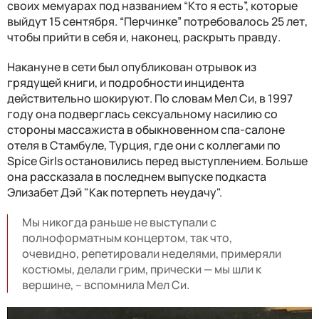
своих мемуарах под названием “Кто я есть”, которые
выйдут 15 сентября. “Перчинке” потребовалось 25 лет,
чтобы прийти в себя и, наконец, раскрыть правду.
Накануне в сети был опубликован отрывок из
грядущей книги, и подробности инцидента
действительно шокируют. По словам Мел Си, в 1997
году она подверглась сексуальному насилию со
стороны массажиста в обыкновенном спа-салоне
отеля в Стамбуле, Турция, где они с коллегами по
Spice Girls остановились перед выступлением. Больше
она рассказала в последнем выпуске подкаста
Элизабет Дэй "Как потерпеть неудачу".
Мы никогда раньше не выступали с
полноформатным концертом, так что,
очевидно, репетировали неделями, примеряли
костюмы, делали грим, прически — мы шли к
вершине, – вспомнила Мел Си.