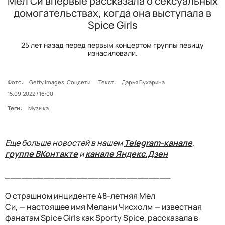
Мел Си впервые рассказала о сексуальных
домогательствах, когда она выступала в
Spice Girls
25 лет назад перед первым концертом группы певицу
изнасиловали.
Фото:
Getty Images, Соцсети
Текст:
Дарья Бухарина
15.09.2022 / 16:00
Теги:
Музыка
Еще больше новостей в нашем
Telegram-канале
,
группе ВКонтакте
и
канале Яндекс.Дзен
______________________________
О страшном инциденте 48-летняя Мел
Си, — настоящее имя Мелани Чисхолм — известная
фанатам Spice Girls как Sporty Spice, рассказала в