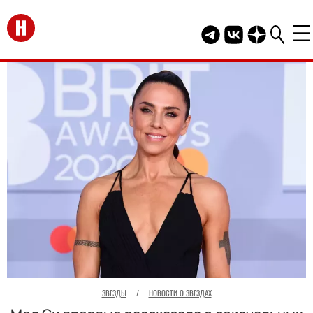
Перейти на главную
Telegram канал HEL
Группа HELLO В
Канал HELLO
ЗВЕЗДЫ
/
НОВОСТИ О ЗВЕЗДАХ