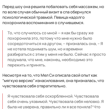
Перед шоу она решила побаловать себя массажем, но
по воле случая обычный визит в спа обернулся
психологической травмой. Певица надолго
похоронила воспоминания о случившемся.
То, что случилось со мной — я как бы сразу же
похоронила это, потому что мне нужно было
сосредоточиться на другом, – призналась она, – Я
не хотела поднимать шум, но и времени
разбираться с этим у меня не было. Сейчас я просто
подумала, что мне, наконец, необходимо это
пережить и принять.
Несмотря на то, что Мел Си описала свой опыт как
“мягкую версию” изнасилования, она призналась, что
чувствовала себя отвратительно.
Я чувствовала себя оскорбленной. Чувствовала
себя очень уязвимой. Чувствовала себя неловко. Я
была не уверена, правильно ли я все поняла? Что