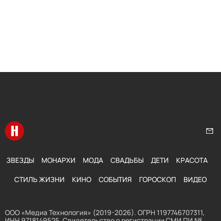
Перейти на главную
Нап
ЗВЕЗДЫ
МОНАРХИ
МОДА
СВАДЬБЫ
ДЕТИ
КРАСОТА
СТИЛЬ ЖИЗНИ
КИНО
СОБЫТИЯ
ГОРОСКОП
ВИДЕО
ООО «Медиа Технология» (2019-2026). ОГРН 1197746707311,
ИНН 9718149525. Свидетельство о регистрации СМИ ПИ №