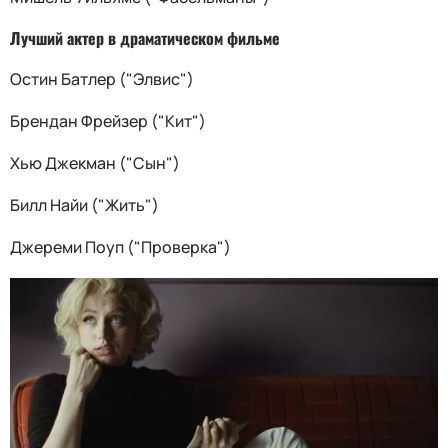
Лучший актер в драматическом фильме
Остин Батлер ("Элвис")
Брендан Фрейзер ("Кит")
Хью Джекман ("Сын")
Билл Найи ("Жить")
Джереми Поуп ("Проверка")