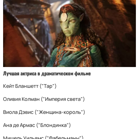
Лучшая актриса в драматическом фильме
Кейт Бланшетт ("Тар")
Оливия Колман ("Империя света")
Виола Дэвис ("Женщина-король")
Ана де Армас ("Блондинка")
Мишель Уильямс ("Фабельманы")