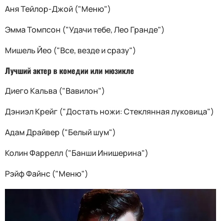
Аня Тейлор-Джой ("Меню")
Эмма Томпсон ("Удачи тебе, Лео Гранде")
Мишель Йео ("Все, везде и сразу")
Лучший актер в комедии или мюзикле
Диего Кальва ("Вавилон")
Дэниэл Крейг ("Достать ножи: Стеклянная луковица")
Адам Драйвер ("Белый шум")
Колин Фаррелл ("Банши Инишерина")
Рэйф Файнс ("Меню")