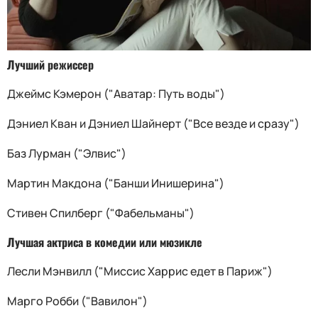
Лучший режиссер
Джеймс Кэмерон ("Аватар: Путь воды")
Дэниел Кван и Дэниел Шайнерт ("Все везде и сразу")
Баз Лурман ("Элвис")
Мартин Макдона ("Банши Инишерина")
Стивен Спилберг ("Фабельманы")
Лучшая актриса в комедии или мюзикле
Лесли Мэнвилл ("Миссис Харрис едет в Париж")
Марго Робби ("Вавилон")