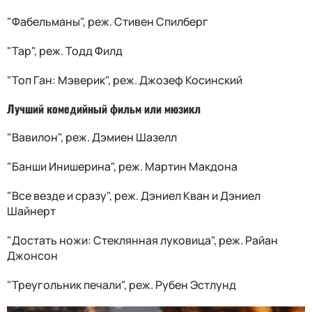
"Фабельманы", реж. Стивен Спилберг
"Тар", реж. Тодд Филд
"Топ Ган: Мэверик", реж. Джозеф Косинский
Лучший комедийный фильм или мюзикл
"Вавилон", реж. Дэмиен Шазелл
"Банши Инишерина", реж. Мартин Макдона
"Все везде и сразу", реж. Дэниел Кван и Дэниел
Шайнерт
"Достать ножи: Стеклянная луковица", реж. Райан
Джонсон
"Треугольник печали", реж. Рубен Эстлунд