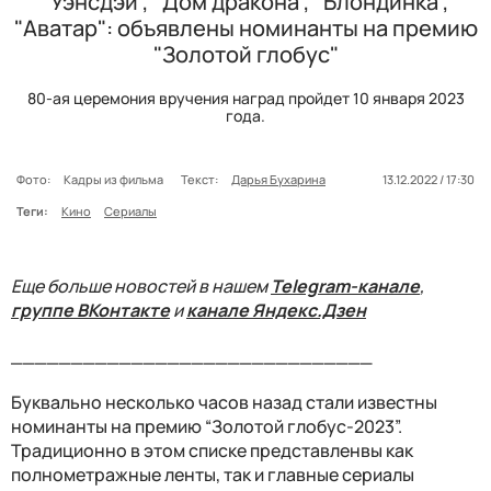
"Уэнсдэй", "Дом дракона", "Блондинка",
"Аватар": объявлены номинанты на премию
"Золотой глобус"
80-ая церемония вручения наград пройдет 10 января 2023
года.
Фото:
Кадры из фильма
Текст:
Дарья Бухарина
13.12.2022 / 17:30
Теги:
Кино
Сериалы
Еще больше новостей в нашем
Telegram-канале
,
группе ВКонтакте
и
канале Яндекс.Дзен
______________________________
Буквально несколько часов назад стали известны
номинанты на премию “Золотой глобус-2023”.
Традиционно в этом списке представленвы как
полнометражные ленты, так и главные сериалы