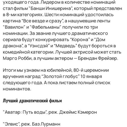
уходящего года. Лидером в количестве номинаций
стал фильм "Банши Инишерина", который представлен
в 8-ми категориях. Шести номинаций удостоилась
картина “Все везде и сразу”, а нашумевшие ленты
"Вавилон" и "Фабельманы" получили по три
номинации. За звание лучшего драматического
сериала будут конкурировать “Корона” и “Дом
дракона”, а “Уэнсдэй” и “Медведь” будут бороться в
комедийной категории. Лучшей актрисой может стать
Марго Робби, а лучшим актером
—
Брендан Фрейзер.
Итоги мы узнаем на юбилейной, 80-й церемонии
вручения наград “Золотой глобус” 10 января
следующего года. А пока листаем полный список
номинантов.
Лучший драматический фильм
"Аватар: Путь воды", реж. Джеймс Кэмерон
"Элвис", реж. Баз Лурманн