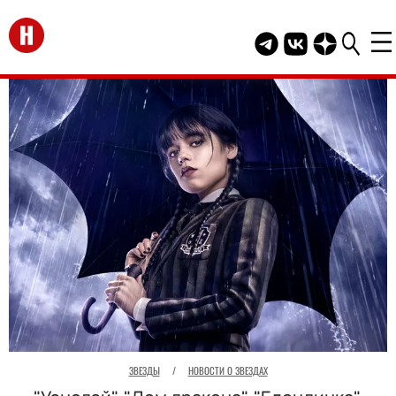
Перейти на главную
Telegram канал HEL
Группа HELLO В
Канал HELLO
ЗВЕЗДЫ
/
НОВОСТИ О ЗВЕЗДАХ