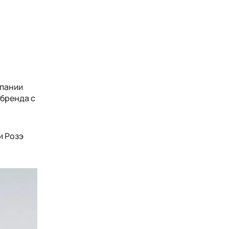
мпании
 бренда с
и Розэ