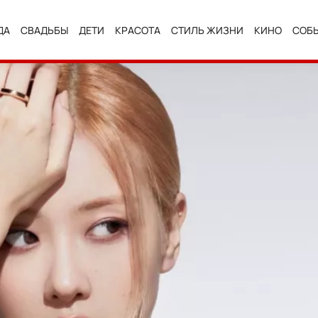
ДА
СВАДЬБЫ
ДЕТИ
КРАСОТА
СТИЛЬ ЖИЗНИ
КИНО
СОБ