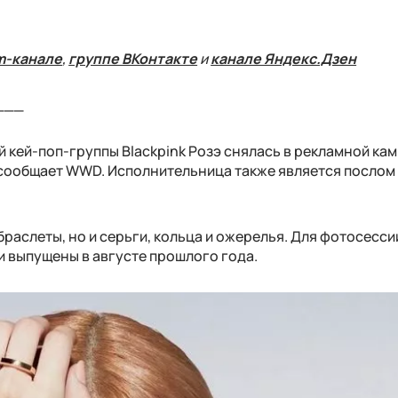
m-канале
,
группе ВКонтакте
и
канале Яндекс.Дзен
___
кей-поп-группы Blackpink Розэ снялась в рекламной ка
м сообщает WWD. Исполнительница также является послом
браслеты, но и серьги, кольца и ожерелья. Для фотосесси
и выпущены в августе прошлого года.