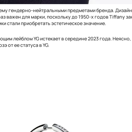
ему гендерно-нейтральными предметами бренда. Дизай
аз важен для марки, поскольку до 1950-х годов Tiffany з
мки стали приобретать эстетическое значение.
ающим лейблом YG истекает в середине 2023 года. Неясно,
озэ от ее статуса в YG.