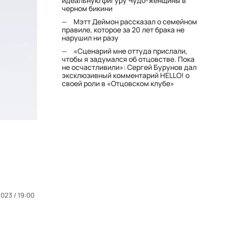
идеальную фигуру Чудо-женщины в
черном бикини
Мэтт Деймон рассказал о семейном
правиле, которое за 20 лет брака не
нарушил ни разу
«Сценарий мне оттуда прислали,
чтобы я задумался об отцовстве. Пока
не осчастливили»: Сергей Бурунов дал
эксклюзивный комментарий HELLO! о
своей роли в «Отцовском клубе»
2023 / 19:00