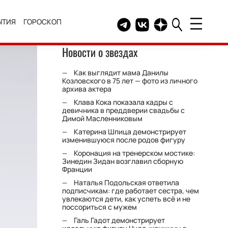
ЫТИЯ
ГОРОСКОП
Telegram канал HELLO
Группа HELLO Вконтакт
Канал HELLO в Дзе
Новости о звездах
Как выглядит мама Данилы
Козловского в 75 лет — фото из личного
архива актера
Клава Кока показала кадры с
девичника в преддверии свадьбы с
Димой Масленниковым
Катерина Шпица демонстрирует
изменившуюся после родов фигуру
Коронация на тренерском мостике:
Зинедин Зидан возглавил сборную
Франции
Наталья Подольская ответила
подписчикам: где работает сестра, чем
увлекаются дети, как успеть всё и не
поссориться с мужем
Галь Гадот демонстрирует