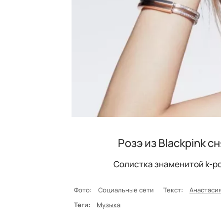
Розэ из Blackpink с
Солистка знаменитой k-po
Фото:
Социальные сети
Текст:
Анастаси
Теги:
Музыка