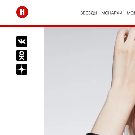
Перейти на главную
ЗВЕЗДЫ
МОНАРХИ
МО
Поделиться Вконтакте
Поделиться в Одноклассниках
Подписаться на нас в Дзен