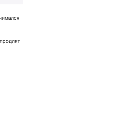
н
анимался
 продлят