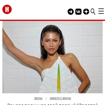
Перейти на главную
Telegram канал HEL
Группа HELLO В
Канал HELLO
ЗВЕЗДЫ
/
НОВОСТИ О ЗВЕЗДАХ