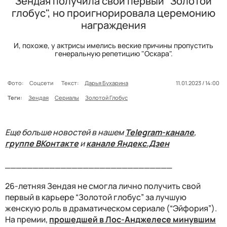
Зендая получила свой первый "Золотой
глобус", но проигнорировала церемонию
награждения
И, похоже, у актрисы имелись веские причины пропустить
генеральную репетицию "Оскара".
Фото:
Соцсети
Текст:
Дарья Бухарина
11.01.2023 / 14:00
Теги:
Зендая
Сериалы
Золотой Глобус
Еще больше новостей в нашем
Telegram-канале
,
группе ВКонтакте
и
канале Яндекс.Дзен
______________________________
26-летняя Зендая не смогла лично получить свой
первый в карьере “Золотой глобус” за лучшую
женскую роль в драматическом сериале (“Эйфория”).
На премии,
прошедшей в Лос-Анджелесе минувшим