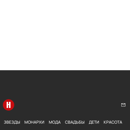
Перейти на главную
Нап
ЗВЕЗДЫ
МОНАРХИ
МОДА
СВАДЬБЫ
ДЕТИ
КРАСОТА