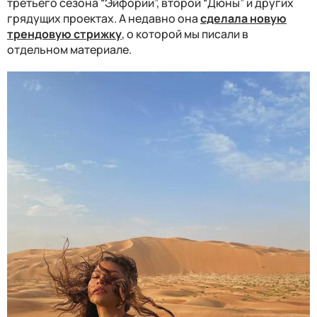
третьего сезона “Эйфории”, второй “Дюны” и других
грядущих проектах. А недавно она
сделала новую
трендовую стрижку
, о которой мы писали в
отдельном материале.