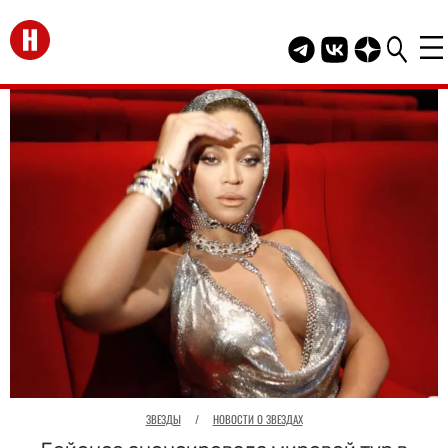
Перейти на главную
Telegram канал HEL
Группа HELLO В
Канал HELLO
ЗВЕЗДЫ
/
НОВОСТИ О ЗВЕЗДАХ