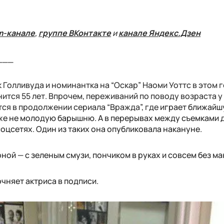
m-канале
,
группе ВКонтакте
и
канале Яндекс.Дзен
___
Голливуда и номинантка на “Оскар” Наоми Уоттс в этом 
ится 55 лет. Впрочем, переживаний по поводу возраста у 
тся в продолжении сериала “Вражда”, где
играет ближай
же не молодую барышню. А в перерывах между съемками 
оцсетях. Один из таких она опубликовала накануне.
ной — с зеленым смузи, пончиком в руках и совсем без ма
очняет актриса в подписи.