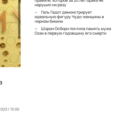
правиле, которое за 20 лет брака не
нарушил ни разу
Галь Гадот демонстрирует
идеальную фигуру Чудо-женщины в
черном бикини
Шэрон Осборн почтила память мужа
Оззи в первую годовщину его смерти
а
2023 / 13:00