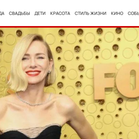
ДА
СВАДЬБЫ
ДЕТИ
КРАСОТА
СТИЛЬ ЖИЗНИ
КИНО
СОБ