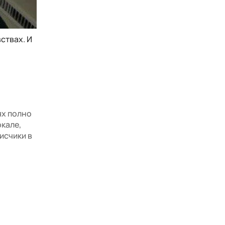
ствах. И
ях полно
ркале,
исчики в