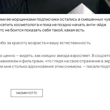
еми ее морщинками подписчики остались в смешанных чув
осетить косметолога и пока не поздно начать анти-эйдж
с не боится показать себя такой, какая есть.
бо за красоту возраста и вашу естественность.
то ценно — видеть, как изящно звезда взрослеет. В соцсет
акияжем и фильтрами, что глядя на свое отражение в зе
ли мне столько вдохновения этим снимком, — писали подп
НАОМИ УОТТС