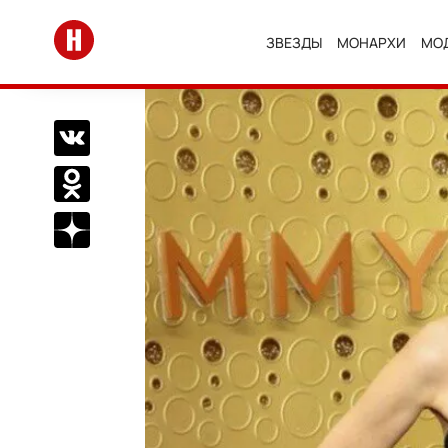
Перейти на главную
ЗВЕЗДЫ
МОНАРХИ
МО
Поделиться Вконтакте
Поделиться в Одноклассниках
Подписаться на нас в Дзен