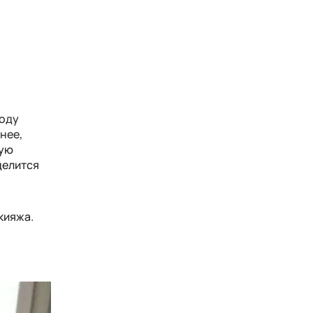
году
нее,
шую
делится
кияжа.