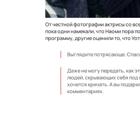
От честной фотографии актрисы со вс
пока одни намекали, что Наоми пора п
программу, другие оценили то, что Уотт
Выглядите потрясающе. Спаси
Даже не могу передать, как э
людей, скрывающих себя под м
хочется кричать. А вы подари
комментариях.