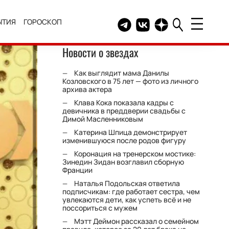
ЫТИЯ
ГОРОСКОП
Telegram канал HELLO
Группа HELLO Вконтакт
Канал HELLO в Дзе
Новости о звездах
Как выглядит мама Данилы
Козловского в 75 лет — фото из личного
архива актера
Клава Кока показала кадры с
девичника в преддверии свадьбы с
Димой Масленниковым
Катерина Шпица демонстрирует
изменившуюся после родов фигуру
Коронация на тренерском мостике:
Зинедин Зидан возглавил сборную
Франции
Наталья Подольская ответила
подписчикам: где работает сестра, чем
увлекаются дети, как успеть всё и не
поссориться с мужем
Мэтт Деймон рассказал о семейном