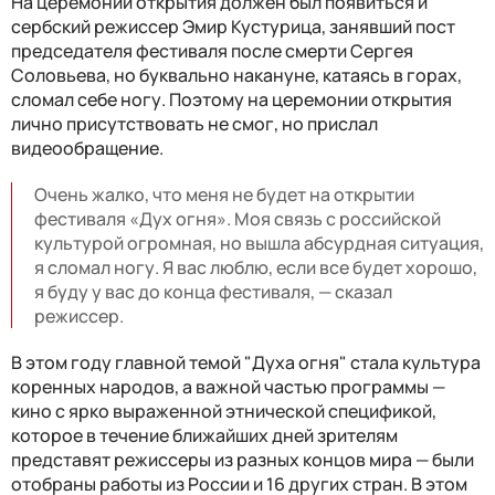
На церемонии открытия должен был появиться и
сербский режиссер Эмир Кустурица, занявший пост
председателя фестиваля после смерти Сергея
Соловьева, но буквально накануне, катаясь в горах,
сломал себе ногу. Поэтому на церемонии открытия
лично присутствовать не смог, но прислал
видеообращение.
Очень жалко, что меня не будет на открытии
фестиваля «Дух огня». Моя связь с российской
культурой огромная, но вышла абсурдная ситуация,
я сломал ногу. Я вас люблю, если все будет хорошо,
я буду у вас до конца фестиваля, — сказал
режиссер.
В этом году главной темой "Духа огня" стала культура
коренных народов, а важной частью программы —
кино с ярко выраженной этнической спецификой,
которое в течение ближайших дней зрителям
представят режиссеры из разных концов мира — были
отобраны работы из России и 16 других стран. В этом