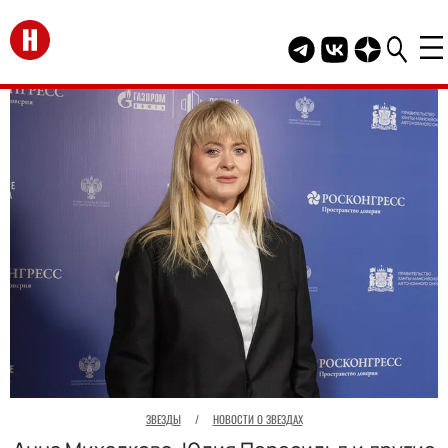
Перейти на главную
Telegram канал HEL
Группа HELLO В
Канал HELLO
ЗВЕЗДЫ
/
НОВОСТИ О ЗВЕЗДАХ