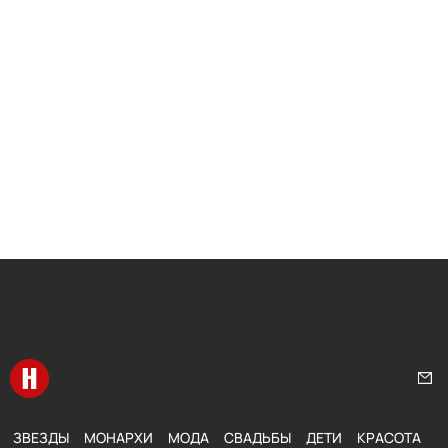
Перейти на главную
Нап
ЗВЕЗДЫ
МОНАРХИ
МОДА
СВАДЬБЫ
ДЕТИ
КРАСОТА