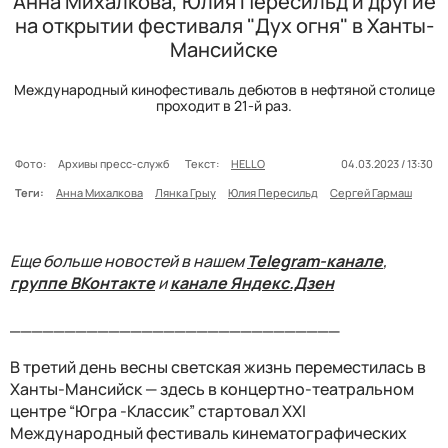
Анна Михалкова, Юлия Пересильд и другие
на открытии фестиваля "Дух огня" в Ханты-
Мансийске
Международный кинофестиваль дебютов в нефтяной столице
проходит в 21-й раз.
Фото:
Архивы пресс-служб
Текст:
HELLO
04.03.2023 / 13:30
Теги:
Анна Михалкова
Лянка Грыу
Юлия Пересильд
Сергей Гармаш
Еще больше новостей в нашем
Telegram-канале
,
группе ВКонтакте
и
канале Яндекс.Дзен
______________________________
В третий день весны светская жизнь переместилась в
Ханты-Мансийск — здесь в концертно-театральном
центре “Югра -Классик” стартовал XXI
Международный фестиваль кинематографических