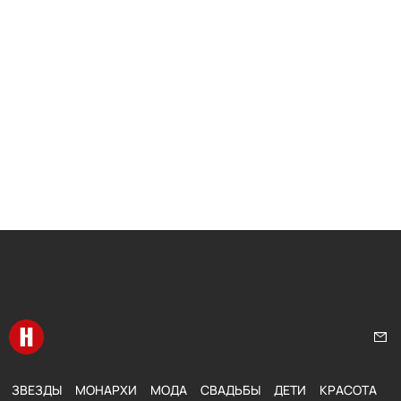
Перейти на главную
Нап
ЗВЕЗДЫ
МОНАРХИ
МОДА
СВАДЬБЫ
ДЕТИ
КРАСОТА