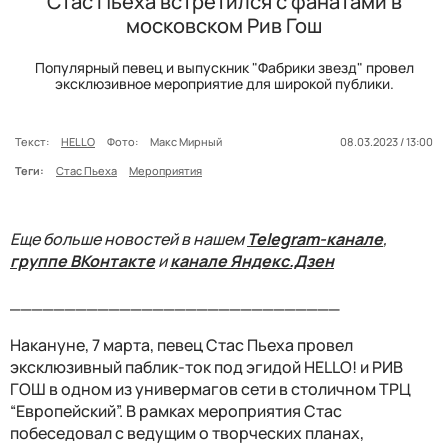
Стас Пьеха встретился с фанатами в
московском Рив Гош
Популярный певец и выпускник "Фабрики звезд" провел
эксклюзивное мероприятие для широкой публики.
Текст:
HELLO
Фото:
Макс Мирный
08.03.2023 / 13:00
Теги:
Стас Пьеха
Мероприятия
Еще больше новостей в нашем
Telegram-канале
,
группе ВКонтакте
и
канале Яндекс.Дзен
______________________________
Накануне, 7 марта, певец Стас Пьеха провел
эксклюзивный паблик-ток под эгидой HELLO! и РИВ
ГОШ в одном из универмагов сети в столичном
ТРЦ
“Европейский”. В рамках мероприятия Стас
побеседовал с ведущим о творческих планах,