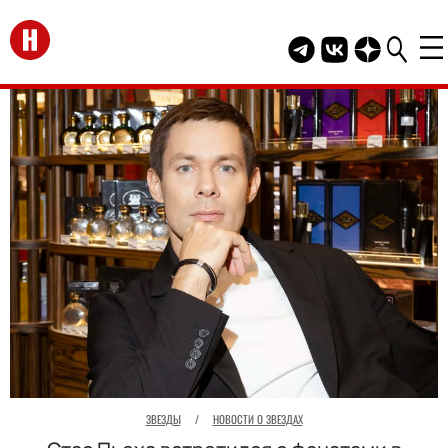
Перейти на главную
Telegram канал HEL
Группа HELLO В
Канал HELLO
ЗВЕЗДЫ
/
НОВОСТИ О ЗВЕЗДАХ