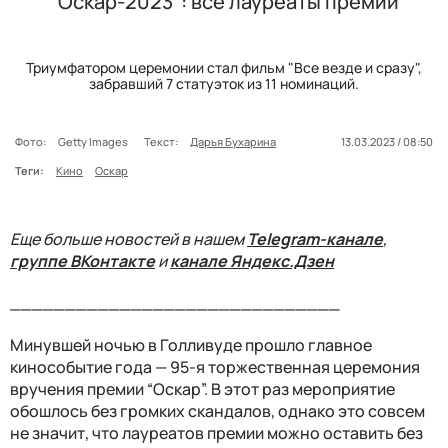
"Оскар-2023": все лауреаты премии
Триумфатором церемонии стал фильм "Все везде и сразу",
забравший 7 статуэток из 11 номинаций.
Фото:
Getty Images
Текст:
Дарья Бухарина
13.03.2023 / 08:50
Теги:
Кино
Оскар
Еще больше новостей в нашем
Telegram-канале
,
группе ВКонтакте
и
канале Яндекс.Дзен
______________________________
Минувшей ночью в Голливуде прошло главное
кинособытие года — 95-я торжественная церемония
вручения премии “Оскар”. В этот раз мероприятие
обошлось без громких скандалов, однако это совсем
не значит, что лауреатов премии можно оставить без