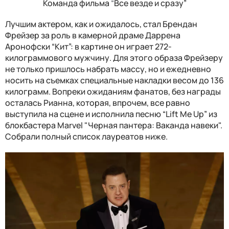
Команда фильма
“
Все везде и сразу”
Лучшим актером, как и ожидалось, стал Брендан
Фрейзер за роль в камерной драме Даррена
Аронофски “Кит”: в картине он играет 272-
килограммового мужчину. Для этого образа Фрейзеру
не только пришлось набрать массу, но и ежедневно
носить на съемках специальные накладки весом до 136
килограмм. Вопреки ожиданиям фанатов, без награды
осталась Рианна, которая, впрочем, все равно
выступила на сцене и исполнила песню “Lift Me Up” из
блокбастера Marvel "Черная пантера: Ваканда навеки".
Собрали полный список лауреатов ниже.