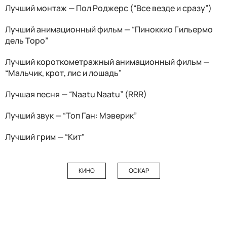
Лучший монтаж — Пол Роджерс (“Все везде и сразу”)
Лучший анимационный фильм — “Пиноккио Гильермо
дель Торо”
Лучший короткометражный анимационный фильм —
“Мальчик, крот, лис и лошадь”
Лучшая песня — “Naatu Naatu” (RRR)
Лучший звук — “Топ Ган: Мэверик”
Лучший грим — “Кит”
КИНО
ОСКАР