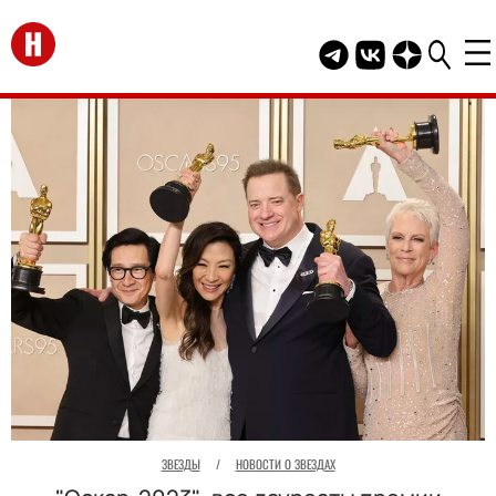
Перейти на главную
Telegram канал HEL
Группа HELLO В
Канал HELLO
ЗВЕЗДЫ
/
НОВОСТИ О ЗВЕЗДАХ