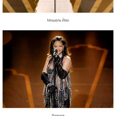
Мишель Йео
Рианна