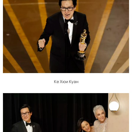
Ке Хюи Куан