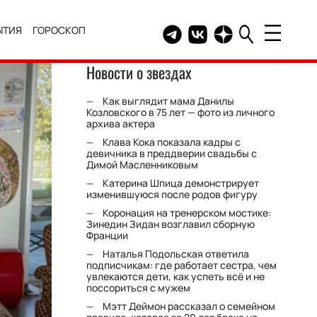
ЫТИЯ
ГОРОСКОП
Telegram канал HELLO
Группа HELLO Вконтакт
Канал HELLO в Дзе
Новости о звездах
Как выглядит мама Данилы
Козловского в 75 лет — фото из личного
архива актера
Клава Кока показала кадры с
девичника в преддверии свадьбы с
Димой Масленниковым
Катерина Шпица демонстрирует
изменившуюся после родов фигуру
Коронация на тренерском мостике:
Зинедин Зидан возглавил сборную
Франции
Наталья Подольская ответила
подписчикам: где работает сестра, чем
увлекаются дети, как успеть всё и не
поссориться с мужем
Мэтт Деймон рассказал о семейном