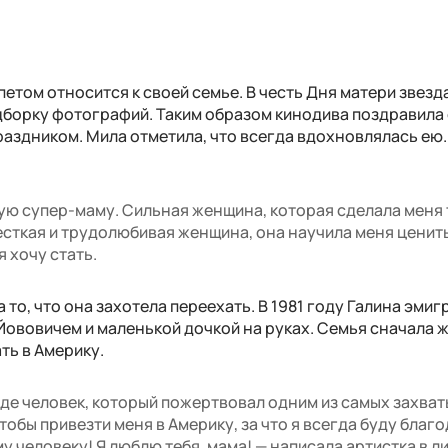
петом относится к своей семье. В честь Дня матери звезд
дборку фотографий. Таким образом кинодива поздравила
раздником. Мила отметила, что всегда вдохновлялась ею
ю супер-маму. Сильная женщина, которая сделала меня 
жесткая и трудолюбивая женщина, она научила меня ценит
я хочу стать.
то, что она захотела переехать. В 1981 году Галина эми
Йововичем и маленькой дочкой на руках. Семья сначала ж
ть в Америку.
де человек, который пожертвовал одним из самых захв
тобы привезти меня в Америку, за что я всегда буду благ
 человеку! Я люблю тебя, мама! — написала артистка в л