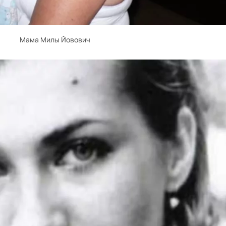
Мама Милы Йовович