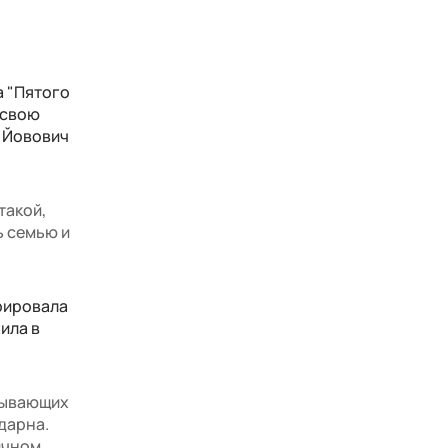
а "Пятого
 свою
. Йовович
такой,
ь семью и
грировала
ила в
атывающих
одарна.
ичном