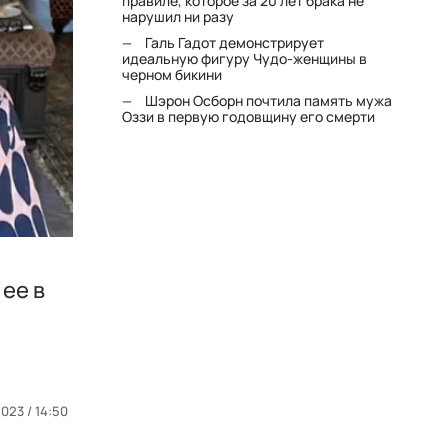
правиле, которое за 20 лет брака не
нарушил ни разу
Галь Гадот демонстрирует
идеальную фигуру Чудо-женщины в
черном бикини
Шэрон Осборн почтила память мужа
Оззи в первую годовщину его смерти
 ее в
023 / 14:50