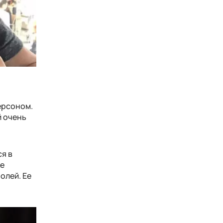
ерсоном.
й очень
я в
ке
олей. Ее