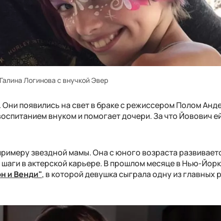
Галина Логинова с внучкой Эвер
. Они появились на свет в браке с режиссером Полом Анд
оспитанием внуком и помогает дочери. За что Йовович е
римеру звездной мамы. Она с юного возраста развиваетс
 шаги в актерской карьере. В прошлом месяце в Нью-Йор
н и Венди"
, в которой девушка сыграла одну из главных р