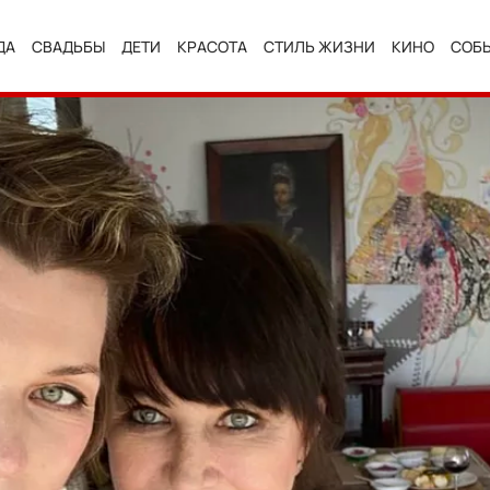
ДА
СВАДЬБЫ
ДЕТИ
КРАСОТА
СТИЛЬ ЖИЗНИ
КИНО
СОБ