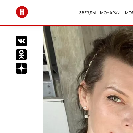
Перейти на главную
ЗВЕЗДЫ
МОНАРХИ
МО
Поделиться Вконтакте
Поделиться в Одноклассниках
Подписаться на нас в Дзен