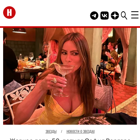
Перейти на главную
Telegram канал HEL
Группа HELLO В
Канал HELLO
ЗВЕЗДЫ
/
НОВОСТИ О ЗВЕЗДАХ