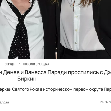
ЗВЕЗДЫ
/
НОВОСТИ О ЗВЕЗДАХ
н Денев и Ванесса Паради простились с Д
Биркин
еркви Святого Роха в историческом первом округе Па
здова
24.07.2