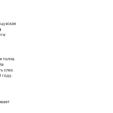
нцузская
а
уге
о
 толпа.
На
ь слез.
 году.
ивает