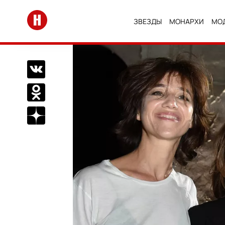
Перейти на главную
ЗВЕЗДЫ
МОНАРХИ
МО
Поделиться Вконтакте
Поделиться в Одноклассниках
Подписаться на нас в Дзен