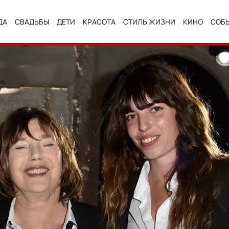
ДА
СВАДЬБЫ
ДЕТИ
КРАСОТА
СТИЛЬ ЖИЗНИ
КИНО
СОБ