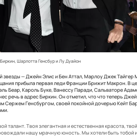
Биркин, Шарлотта Генсбур и Лу Дуайон
 звезды — Джейн Элис и Бен Аттал, Марлоу Джек Тайгер 
щания прибыла первая леди Франции Брижит Макрон. В ц
ль Беар, Кароль Буке, Ванессу Паради, Сальваторе Адам
ес речь в адрес Биркин. Он отметил, что что теперь Дже
м Сержем Генсбургом, своей покойной дочерью Кейт Бар
ами.
вой талант. Твоя элегантная и естественная красота, твой
ровождали нашу мрачную юность. Мы хотели быть тобой 