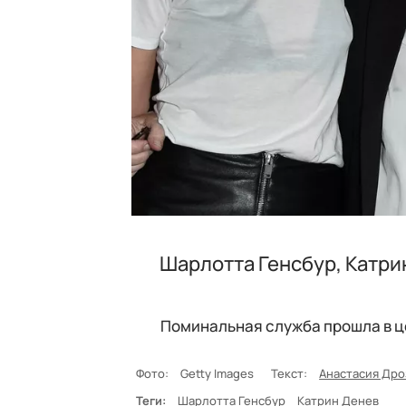
Шарлотта Генсбур, Катри
Поминальная служба прошла в ц
Фото:
Getty Images
Текст:
Анастасия Дро
Теги:
Шарлотта Генсбур
Катрин Денев