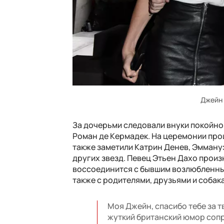
Джейн 
За дочерьми следовали внуки покойной
Роман де Кермадек. На церемонии про
также заметили Катрин Денев, Эммануэ
других звезд. Певец Этьен Дахо произн
воссоединится с бывшим возлюбленны
также с родителями, друзьями и собак
Моя Джейн, спасибо тебе за т
жуткий британский юмор соп