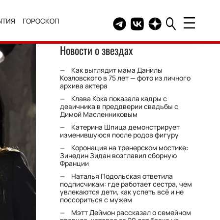
ЫТИЯ
ГОРОСКОП
Telegram канал HELLO
Группа HELLO Вконтакт
Канал HELLO в Дзе
Новости о звездах
Как выглядит мама Данилы
Козловского в 75 лет — фото из личного
архива актера
Клава Кока показала кадры с
девичника в преддверии свадьбы с
Димой Масленниковым
Катерина Шпица демонстрирует
изменившуюся после родов фигуру
Коронация на тренерском мостике:
Зинедин Зидан возглавил сборную
Франции
Наталья Подольская ответила
подписчикам: где работает сестра, чем
увлекаются дети, как успеть всё и не
поссориться с мужем
Мэтт Деймон рассказал о семейном