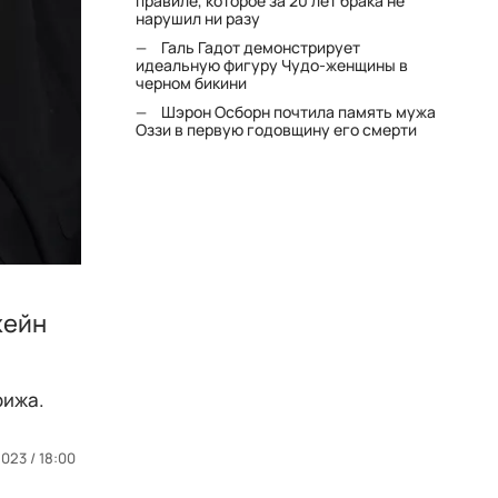
правиле, которое за 20 лет брака не
нарушил ни разу
Галь Гадот демонстрирует
идеальную фигуру Чудо-женщины в
черном бикини
Шэрон Осборн почтила память мужа
Оззи в первую годовщину его смерти
жейн
рижа.
023 / 18:00