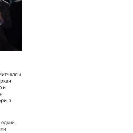
Митчелл и
еркви
о и
йн
ри, а
 едкий,
или