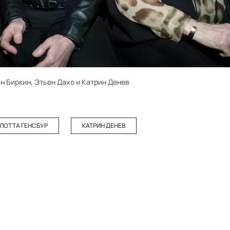
н Биркин, Этьен Дахо и Катрин Денев
ЛОТТА ГЕНСБУР
КАТРИН ДЕНЕВ