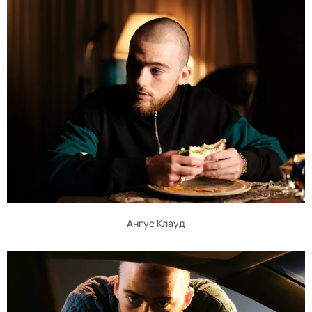
Ангус Клауд