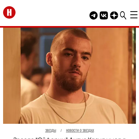
Перейти на главную
Telegram канал HEL
Группа HELLO В
Канал HELLO
ЗВЕЗДЫ
/
НОВОСТИ О ЗВЕЗДАХ