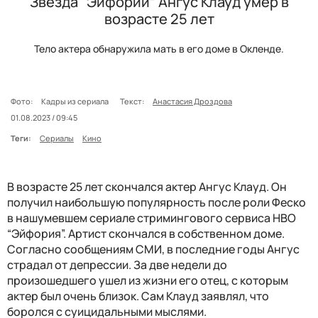
Звезда “Эйфории” Ангус Клауд умер в
возрасте 25 лет
Тело актера обнаружила мать в его доме в Окленде.
Фото:
Кадры из сериала
Текст:
Анастасия Дроздова
01.08.2023 / 09:45
Теги:
Сериалы
Кино
В возрасте 25 лет скончался актер Ангус Клауд. Он
получил наибольшую популярность после роли Феско
в нашумевшем сериале стримингового сервиса HBO
“Эйфория”. Артист скончался в собственном доме.
Согласно сообщениям СМИ, в последние годы Ангус
страдал от депрессии. За две недели до
произошедшего ушел из жизни его отец, с которым
актер был очень близок. Сам Клауд заявлял, что
боролся с суицидальными мыслями.