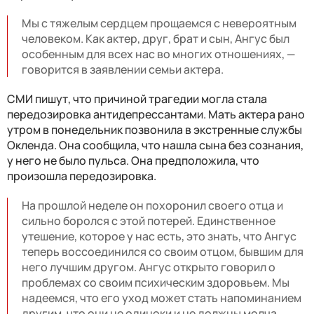
Мы с тяжелым сердцем прощаемся с невероятным
человеком. Как актер, друг, брат и сын, Ангус был
особенным для всех нас во многих отношениях, —
говорится в заявлении семьи актера.
СМИ пишут, что причиной трагедии могла стала
передозировка антидепрессантами. Мать актера рано
утром в понедельник позвонила в экстренные службы
Окленда. Она сообщила, что нашла сына без сознания,
у него не было пульса. Она предположила, что
произошла передозировка.
На прошлой неделе он похоронил своего отца и
сильно боролся с этой потерей. Единственное
утешение, которое у нас есть, это знать, что Ангус
теперь воссоединился со своим отцом, бывшим для
него лучшим другом. Ангус открыто говорил о
проблемах со своим психическим здоровьем. Мы
надеемся, что его уход может стать напоминанием
другим, что они не одиноки и не должны молча