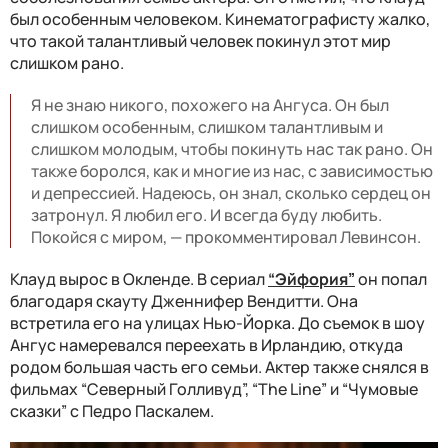
был особенным человеком. Кинематографисту жалко,
что такой талантливый человек покинул этот мир
слишком рано.
Я не знаю никого, похожего на Ангуса. Он был
слишком особенным, слишком талантливым и
слишком молодым, чтобы покинуть нас так рано. Он
также боролся, как и многие из нас, с зависимостью
и депрессией. Надеюсь, он знал, сколько сердец он
затронул. Я любил его. И всегда буду любить.
Покойся с миром, — прокомментировал Левинсон.
Клауд вырос в Окленде. В сериал
“Эйфория”
он попал
благодаря скауту Дженнифер Вендитти. Она
встретила его на улицах Нью-Йорка. До съемок в шоу
Ангус намеревался переехать в Ирландию, откуда
родом большая часть его семьи. Актер также снялся в
фильмах “Северный Голливуд”, “The Line” и “Чумовые
сказки” с Педро Паскалем.