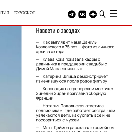
ЫТИЯ
ГОРОСКОП
Telegram канал HELLO
Группа HELLO Вконтакт
Канал HELLO в Дзе
Новости о звездах
Как выглядит мама Данилы
Козловского в 75 лет — фото из личного
архива актера
Клава Кока показала кадры с
девичника в преддверии свадьбы с
Димой Масленниковым
Катерина Шпица демонстрирует
изменившуюся после родов фигуру
Коронация на тренерском мостике:
Зинедин Зидан возглавил сборную
Франции
Наталья Подольская ответила
подписчикам: где работает сестра, чем
увлекаются дети, как успеть всё и не
поссориться с мужем
Мэтт Деймон рассказал о семейном