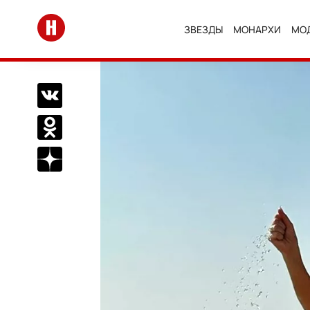
Перейти на главную
ЗВЕЗДЫ
МОНАРХИ
МО
Поделиться Вконтакте
Поделиться в Одноклассниках
Подписаться на нас в Дзен