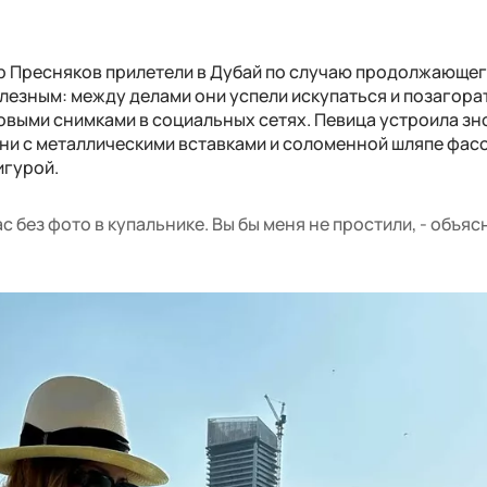
р Пресняков прилетели в Дубай по случаю продолжающег
полезным: между делами они успели искупаться и позагора
новыми снимками в социальных сетях. Певица устроила з
ни с металлическими вставками и соломенной шляпе фас
игурой.
с без фото в купальнике. Вы бы меня не простили, - объяс