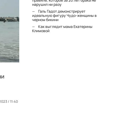
правиле, которое за 20 лет брака не
нарушил ни разу
Галь Гадот демонстрирует
идеальную фигуру Чудо-женщины в
черном бикини
Как выглядит мама Екатерины
Климовой
ни
2023 / 11:40