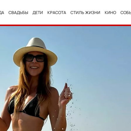
ДА
СВАДЬБЫ
ДЕТИ
КРАСОТА
СТИЛЬ ЖИЗНИ
КИНО
СОБ