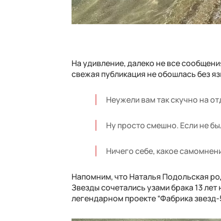
На удивление, далеко не все сообщен
свежая публикация не обошлась без я
Неужели вам так скучно на о
Ну просто смешно. Если не бы
Ничего себе, какое самомнен
Напомним, что Наталья Подольская р
Звезды сочетались узами брака 13 лет 
легендарном проекте “Фабрика звезд-5