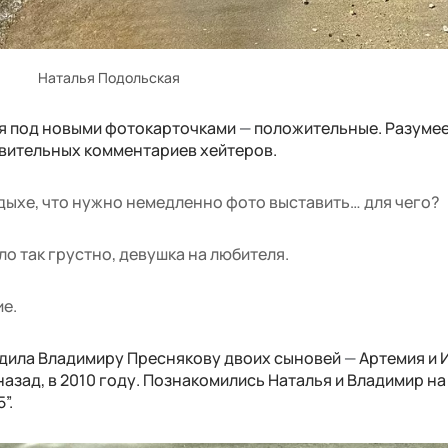
Наталья Подольская
ия под новыми фотокарточками
—
положительные. Разумее
звительных комментариев хейтеров.
тдыхе, что нужно немедленно фото выставить… для чего?
ло так грустно, девушка на любителя.
ие.
одила Владимиру Преснякову двоих сыновей
—
Артемия и 
назад, в 2010 году. Познакомились Наталья и Владимир на
”.