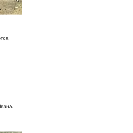
тся,
Ивана.