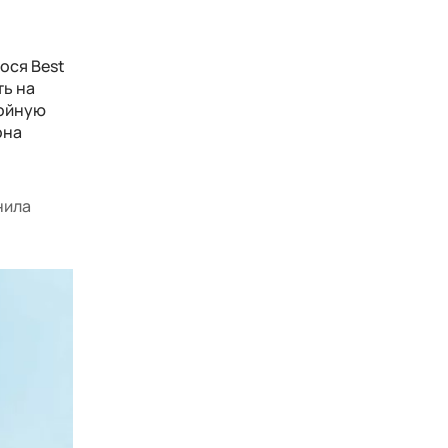
ося Best
ть на
нойную
она
нила