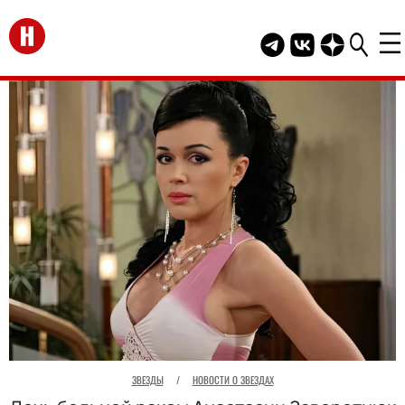
Перейти на главную
Telegram канал HEL
Группа HELLO В
Канал HELLO
ЗВЕЗДЫ
/
НОВОСТИ О ЗВЕЗДАХ