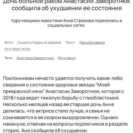
Дочь больной раком Анастасии Заворотнюк
сообщила об ухудшении ее состояния
Удручающими новостями Анна Стрюкова поделилась в
социальных сетях.
Фото:
Соцсети, Кадры из сериала
Текст:
Дарья Бухарина
03.11.2023 / 10:50
Теги:
Анастасия Заворотнюк
Дети звезд
Поклонникам нечасто удается получить какие-либо
сведения о состоянии здоровья звезды “Моей
прекрасной няни” Анастасии Заворотнюк, которая с
2018 года ведет тяжелую борьбу с глиобластомой.
Несколько месяцев назад ее старшая дочь Анна
делилась, что актрисе стало лучше, и семья не
сомневается в ее скором выздоровлении. Однако
накануне, отвечая на вопросы подписчиков в разделе
сторис, Аня сообщила об ухудшении.