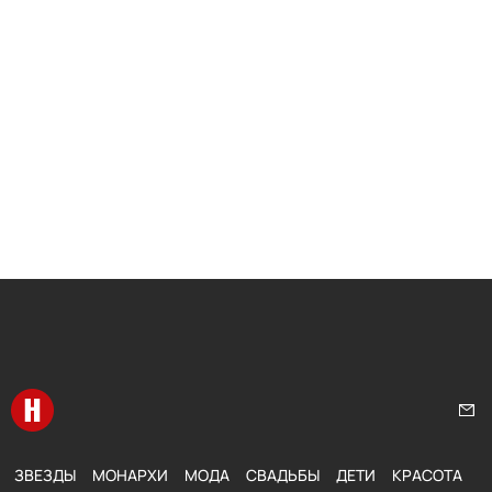
Перейти на главную
Нап
ЗВЕЗДЫ
МОНАРХИ
МОДА
СВАДЬБЫ
ДЕТИ
КРАСОТА