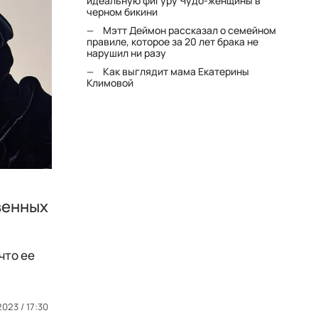
идеальную фигуру Чудо-женщины в
черном бикини
Мэтт Деймон рассказал о семейном
правиле, которое за 20 лет брака не
нарушил ни разу
Как выглядит мама Екатерины
Климовой
овенных
что ее
.2023 / 17:30