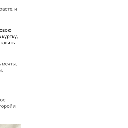
расте, и
 свою
 куртку,
ставить
ь мечты,
м.
мое
торой я