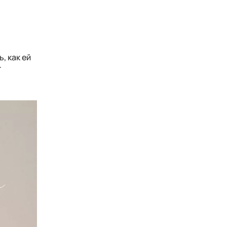
, как ей
т