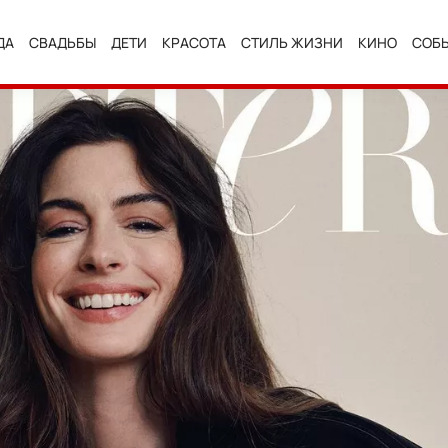
ДА
СВАДЬБЫ
ДЕТИ
КРАСОТА
СТИЛЬ ЖИЗНИ
КИНО
СОБ