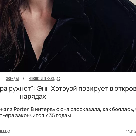
ЗВЕЗДЫ
/
НОВОСТИ О ЗВЕЗДАХ
ера рухнет": Энн Хэтэуэй позирует в откр
нарядах
ала Porter. В интервью она рассказала, как боялась, 
рьера закончится к 35 годам.
HELLO!
14.11