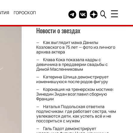
ЫТИЯ
ГОРОСКОП
Telegram канал HELLO
Группа HELLO Вконтакт
Канал HELLO в Дзе
Новости о звездах
Как выглядит мама Данилы
Козловского в 75 лет — фото из личного
архива актера
Клава Кока показала кадры с
девичника в преддверии свадьбы с
Димой Масленниковым
Катерина Шпица демонстрирует
изменившуюся после родов фигуру
Коронация на тренерском мостике:
Зинедин Зидан возглавил сборную
Франции
Наталья Подольская ответила
подписчикам: где работает сестра, чем
увлекаются дети, как успеть всё и не
поссориться с мужем
Галь Гадот демонстрирует