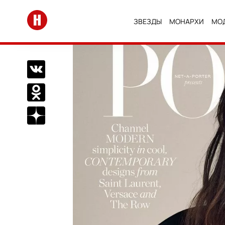
Перейти на главную
ЗВЕЗДЫ
МОНАРХИ
МО
Поделиться Вконтакте
Поделиться в Одноклассниках
Подписаться на нас в Дзен