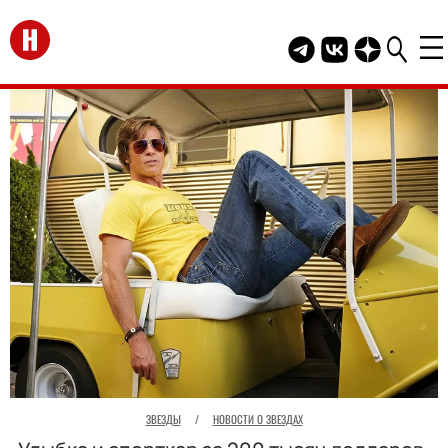
Перейти на главную
Telegram канал HEL
Группа HELLO В
Канал HELLO
ЗВЕЗДЫ
/
НОВОСТИ О ЗВЕЗДАХ