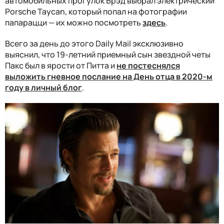
автомобильных прогулок Брэд выбрал электрический
Porsche Taycan, который попал на фотографии
папарацци — их можно посмотреть
здесь
.
Всего за день до этого Daily Mail эксклюзивно
выяснил, что 19-летний приемный сын звездной четы
Пакс был в ярости от Питта и
не постеснялся
выложить гневное послание на День отца в 2020-м
году в личный блог
.