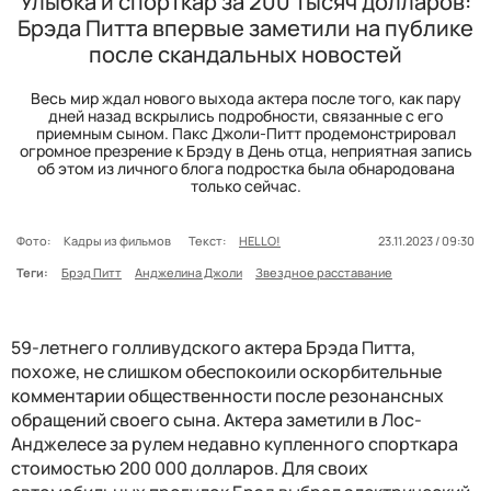
Улыбка и спорткар за 200 тысяч долларов:
Брэда Питта впервые заметили на публике
после скандальных новостей
Весь мир ждал нового выхода актера после того, как пару
дней назад вскрылись подробности, связанные с его
приемным сыном. Пакс Джоли-Питт продемонстрировал
огромное презрение к Брэду в День отца, неприятная запись
об этом из личного блога подростка была обнародована
только сейчас.
Фото:
Кадры из фильмов
Текст:
HELLO!
23.11.2023 / 09:30
Теги:
Брэд Питт
Анджелина Джоли
Звездное расставание
59-летнего голливудского актера Брэда Питта,
похоже, не слишком обеспокоили оскорбительные
комментарии общественности после резонансных
обращений своего сына. Актера заметили в Лос-
Анджелесе за рулем недавно купленного спорткара
стоимостью 200 000 долларов. Для своих