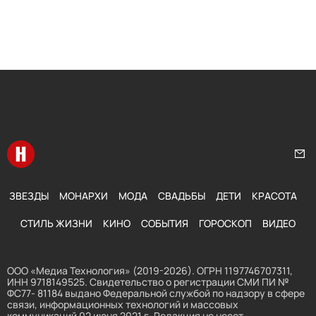
Перейти на главную
Нап
ЗВЕЗДЫ
МОНАРХИ
МОДА
СВАДЬБЫ
ДЕТИ
КРАСОТА
СТИЛЬ ЖИЗНИ
КИНО
СОБЫТИЯ
ГОРОСКОП
ВИДЕО
ООО «Медиа Технология» (2019-2026). ОГРН 1197746707311,
ИНН 9718149525. Свидетельство о регистрации СМИ ПИ №
ФС77- 81184 выдано Федеральной службой по надзору в сфере
связи, информационных технологий и массовых
коммуникаций 02 июня 2021 г. Редакция не несет