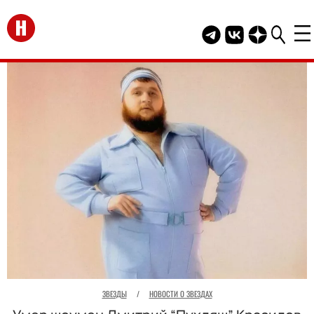
Перейти на главную
Telegram канал HEL
Группа HELLO В
Канал HELLO
ЗВЕЗДЫ
/
НОВОСТИ О ЗВЕЗДАХ