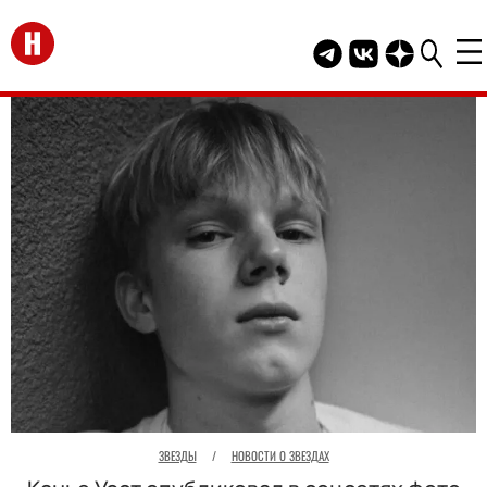
Перейти на главную
Telegram канал HEL
Группа HELLO В
Канал HELLO
ЗВЕЗДЫ
/
НОВОСТИ О ЗВЕЗДАХ