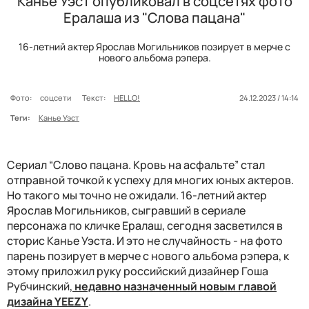
Канье Уэст опубликовал в соцсетях фото
Ералаша из "Слова пацана"
16-летний актер Ярослав Могильников позирует в мерче с
нового альбома рэпера.
Фото:
соцсети
Текст:
HELLO!
24.12.2023 / 14:14
Теги:
Канье Уэст
Сериал “Слово пацана. Кровь на асфальте” стал
отправной точкой к успеху для многих юных актеров.
Но такого мы точно не ожидали. 16-летний актер
Ярослав Могильников, сыгравший в сериале
персонажа по кличке Ералаш, сегодня засветился в
сторис Канье Уэста. И это не случайность - на фото
парень позирует в мерче с нового альбома рэпера, к
этому приложил руку российский дизайнер Гоша
Рубчинский,
недавно назначенный новым главой
дизайна YEEZY
.