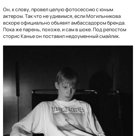
Он, к слову, провел целую фотосессию с юным
актером. Так что не удивимся, если Могильникова
вскоре официально объявят амбассадором бренда.
Пока же парень, похоже, и сам в шоке. Под репостом
сторис Канье он поставил недоуменный смайлик.